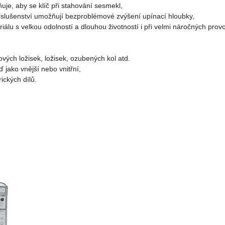
uje, aby se klíč při stahování sesmekl,
říslušenství umožňují bezproblémové zvýšení upínací hloubky,
riálu s velkou odolností a dlouhou životností i při velmi náročných pr
vých ložisek, ložisek, ozubených kol atd.
 jako vnější nebo vnitřní,
ických dílů.