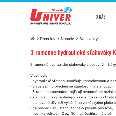
O NÁS
3-ramenné hydraulické sťahováky KUKKO 30-B
Produkty
Náradie
Sťahováky
3-ramenné hydraulické sťahováky K
3-ramenné hydraulické stahováky s posuvnými háky n
Vlastnosti:
- hydraulické vřeteno umožňuje kontrolovanou a bez
- univerzální provedení se standardními stahovacím
- 3-ramenná provedení zajišťují rovnoměrné rozlože
- stahovací háky zůstávají v každé pozici i pod zatí
- stahované díly leží výlučně na velké styčné ploše 
- na nosníku jsou stahovací háky plynule posuvné,
- nosníky velikostí -2 až -30 mají šestihranný profil n