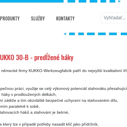
PRODUKTY
SLUŽBY
KONTAKTY
 - predĺžené háky
UKKO 30-B - predĺžené háky
ěmecké firmy KUKKO-Werkzeugfabrik patří do nejvyšší kvalitativní tří
pečnou práci, využije se celý výkonový potenciál stahováku přesahující
i háky v prodloužených délkách,
ní zátěže a tím obzvláště bezpečné uchycení na stahovaném dílu,
žením paralelně k sobě,
stahovacích háků a stahování je šetrné,
a který lze v případě potřeby nasadit klíč jako přídržník,