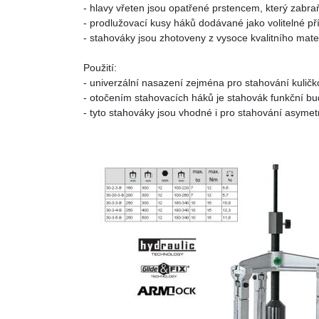
- hlavy vřeten jsou opatřené prstencem, který zabraň
- prodlužovací kusy háků dodávané jako volitelné p
- stahováky jsou zhotoveny z vysoce kvalitního mate
Použití:
- univerzální nasazení zejména pro stahování kuličko
- otočením stahovacích háků je stahovák funkční buď
- tyto stahováky jsou vhodné i pro stahování asymetr