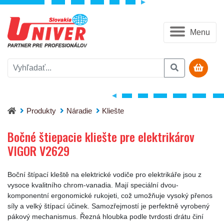
Menu
Bočné štiepacie kliešte pre elektrikárov VIGOR V2629
Produkty
Náradie
Kliešte
Bočné štiepacie kliešte pre elektrikárov
VIGOR V2629
Boční štípací kleště na elektrické vodiče pro elektrikáře jsou z
vysoce kvalitního chrom-vanadia. Mají speciální dvou-
komponentní ergonomické rukojeti, což umožňuje vysoký přenos
síly a velký štípací účinek. Samozřejmostí je perfektně vyrobený
pákový mechanismus. Řezná hloubka podle tvrdosti drátu činí