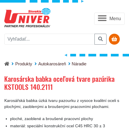
Menu
Karosárska babka oceľová tvare pazúrika KSTOOLS 140.2111
Produkty
Autokarosáreň
Náradie
Karosárska babka oceľová tvare pazúrika
KSTOOLS 140.2111
Karosářská babka úzká tvaru pazourku z vysoce kvalitní oceli s
plochými, zaoblenými a broušenými pracovními plochami.
ploché, zaoblené a broušené pracovní plochy
materiál: speciální konstrukční ocel C45 HRC 30 ± 3