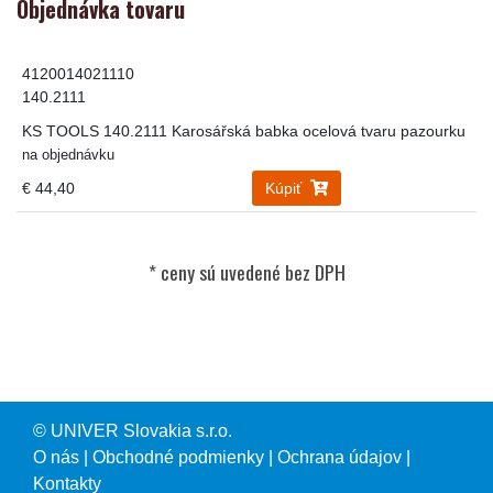
Objednávka tovaru
4120014021110
140.2111
KS TOOLS 140.2111 Karosářská babka ocelová tvaru pazourku
na objednávku
€ 44,40
Kúpiť
© UNIVER Slovakia s.r.o.
O nás
|
Obchodné podmienky
|
Ochrana údajov
|
Kontakty