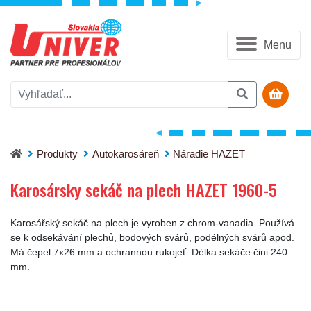
Menu
Karosársky sekáč na plech HAZET 1960-5
Produkty
Autokarosáreň
Náradie HAZET
Karosársky sekáč na plech HAZET 1960-5
Karosářský sekáč na plech je vyroben z chrom-vanadia. Používá
se k odsekávání plechů, bodových svárů, podélných svárů apod.
Má čepel 7x26 mm a ochrannou rukojeť. Délka sekáče čini 240
mm.