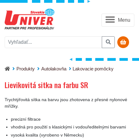
Menu
Lievikovitá sitka na farbu SR
Produkty
Autolakovňa
Lakovacie pomôcky
Lievikovitá sitka na farbu SR
Trychtýřovitá sítka na barvu jsou zhotovena z přesné nylonové
mřížky.
precizní filtrace
vhodná pro použití s klasickými i vodouředitelnými barvami
vysoká kvalita (vyrobeno v Německu)