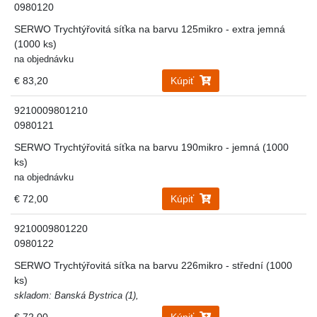
0980120
SERWO Trychtýřovitá síťka na barvu 125mikro - extra jemná
(1000 ks)
na objednávku
€ 83,20
Kúpiť
9210009801210
0980121
SERWO Trychtýřovitá síťka na barvu 190mikro - jemná (1000
ks)
na objednávku
€ 72,00
Kúpiť
9210009801220
0980122
SERWO Trychtýřovitá síťka na barvu 226mikro - střední (1000
ks)
skladom: Banská Bystrica (1),
€ 72,00
Kúpiť