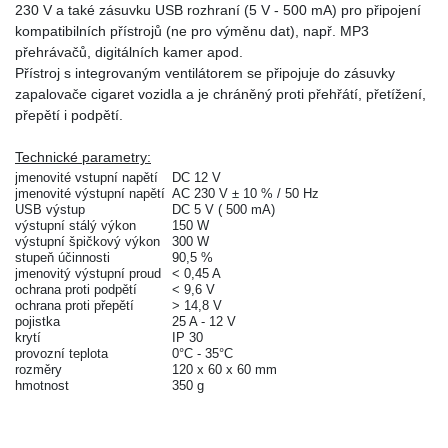
230 V a také zásuvku USB rozhraní (5 V - 500 mA) pro připojení
kompatibilních přístrojů (ne pro výměnu dat), např. MP3
přehrávačů, digitálních kamer apod.
Přístroj s integrovaným ventilátorem se připojuje do zásuvky
zapalovače cigaret vozidla a je chráněný proti přehřátí, přetížení,
přepětí i podpětí.
Technické parametry:
jmenovité vstupní napětí
DC 12 V
jmenovité výstupní napětí
AC 230 V ± 10 % / 50 Hz
USB výstup
DC 5 V ( 500 mA)
výstupní stálý výkon
150 W
výstupní špičkový výkon
300 W
stupeň účinnosti
90,5 %
jmenovitý výstupní proud
< 0,45 A
ochrana proti podpětí
< 9,6 V
ochrana proti přepětí
> 14,8 V
pojistka
25 A - 12 V
krytí
IP 30
provozní teplota
0°C - 35°C
rozměry
120 x 60 x 60 mm
hmotnost
350 g