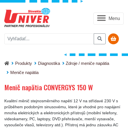
Menu
Menič napätia CONVERGYS 150 W
Produkty
Diagnostika
Zdroje / meniče napätia
Meniče napätia
Menič napätia CONVERGYS 150 W
Kvalitní měnič stejnosměrného napětí 12 V na střídavé 230 V s
průběhem podobným sinusovému, které je vhodné pro napájení
mnoha elektrických a elektronických přístrojů (mobilní telefony,
videokamery, PC, laptopy, DVD přehrávače, menší vysavače,
vysoušeče vlasů, televizory atd.). Přístroj má jednu zásuvku AC