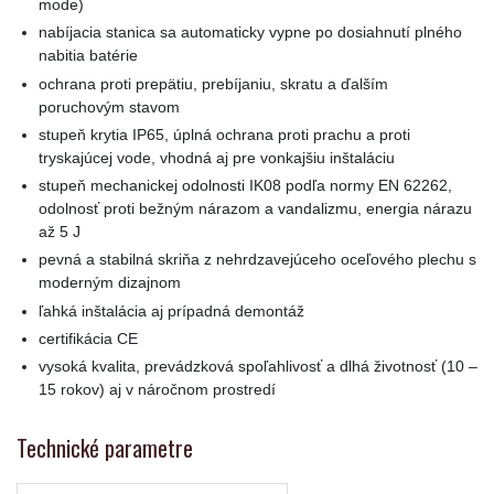
mode)
nabíjacia stanica sa automaticky vypne po dosiahnutí plného
nabitia batérie
ochrana proti prepätiu, prebíjaniu, skratu a ďalším
poruchovým stavom
stupeň krytia IP65, úplná ochrana proti prachu a proti
tryskajúcej vode, vhodná aj pre vonkajšiu inštaláciu
stupeň mechanickej odolnosti IK08 podľa normy EN 62262,
odolnosť proti bežným nárazom a vandalizmu, energia nárazu
až 5 J
pevná a stabilná skriňa z nehrdzavejúceho oceľového plechu s
moderným dizajnom
ľahká inštalácia aj prípadná demontáž
certifikácia CE
vysoká kvalita, prevádzková spoľahlivosť a dlhá životnosť (10 –
15 rokov) aj v náročnom prostredí
Technické parametre