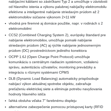
nabíjacími káblami so zástrčkami Typ 2 a umožňuje v závislosti
od hlavného istenia a výkonu palubnej nabíjačky elektromobilu
efektívne a inteligentné nabíjanie striedavým prúdom až 2
elektromobilov súčasne výkonom 2×11 kW
vhodná pre firemné aj domáce použitie, napr. v rodinách s 2
elektromobilmi
CCS2 (Combined Charging System 2), európsky štandard pre
nabíjanie elektromobilov, umožňuje pomalé nabíjanie
striedavým prúdom (AC) aj rýchle nabíjanie jednosmerným
prúdom (DC) prostredníctvom jediného konektora
OCPP 1.6J (Open Charge Point Protocol) umožňuje
komunikáciu s centrálnym riadiacim systémom, vzdialenú
správu, autentizáciu užívateľov, monitoring prevádzky a
integráciu s rôznymi systémami CPMS
DLB (Dynamic Load Balancing) automaticky prispôsobuje
nabíjací výkon aktuálnej spotrebe objektu, zabraňuje
preťaženiu elektrickej siete a eliminuje potrebu navyšovania
hodnoty hlavného ističa
ľahká obsluha vďaka 7" farebnému displeju
alternatívne zabezpečenie pomocou prístupovej karty (RFID