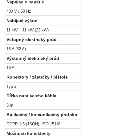
Napájacie napätie
400 V / 50 Hz
Nabíjací výkon
11 kW + 11 kW (22 kW)
Vstupný elektrický prúd
16 A (32 A)
Výstupný elektrický prúd
16 A
Konektory / zástrčky / pištole
Typ 2
Dĺžka nabíjacieho kábla
5 m
Aplikačný / komunikačný protokol
OCPP 1.6 (JSON), ISO 15118
Možnosti konektivity