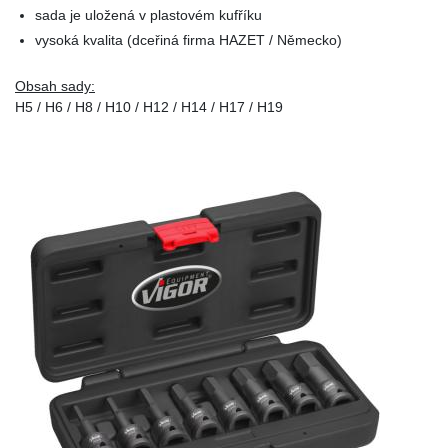
sada je uložená v plastovém kufříku
vysoká kvalita (dceřiná firma HAZET / Německo)
Obsah sady:
H5 / H6 / H8 / H10 / H12 / H14 / H17 / H19