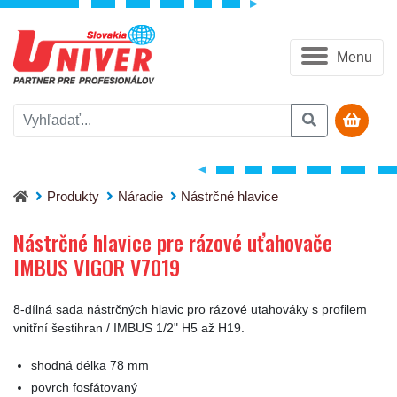
Menu
Nástrčné hlavice pre rázové uťahovače IMBUS VIGOR V7019
Produkty
Náradie
Nástrčné hlavice
Nástrčné hlavice pre rázové uťahovače
IMBUS VIGOR V7019
8-dílná sada nástrčných hlavic pro rázové utahováky s profilem
vnitřní šestihran / IMBUS 1/2" H5 až H19.
shodná délka 78 mm
povrch fosfátovaný