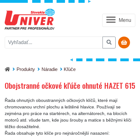
Menu
Obojstranné očkové kľúče ohnuté HAZET 615
Produkty
Náradie
Kľúče
Obojstranné očkové kľúče ohnuté HAZET 615
Řada ohnutých oboustranných očkových klíčů, které mají
chromovanou vrchní plochu a leštěné hlavice. Používají se
zejména pro práce na startérech, na alternátorech, na blocích
motorů atd. všude tam, kde jsou šrouby a matice s běžnými klíči
těžko dosažitelné.
Řada obsahuje tyto klíče pro nejnáročnější nasazení: