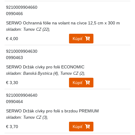
9210009904660
0990466
SERWO Ochranná fólie na volant na cívce 12,5 cm x 300 m
skladom: Turnov CZ (22),
€ 4,00
Kúpiť
9210009904630
0990463
SERWO Držák cívky pro folii ECONOMIC
skladom: Banská Bystrica (4), Turnov CZ (2),
€ 3,30
Kúpiť
9210009904640
0990464
SERWO Držák cívky pro folii s brzdou PREMIUM
skladom: Turnov CZ (3),
€ 3,70
Kúpiť