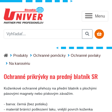
Menu
Ochranné prikrývky na predný blatník SR
Produkty
Ochranné pomôcky
Ochranné povlaky
Na karosériu
Ochranné prikrývky na predný blatník SR
Koženkové ochranné přehozy na přední blatník s plochými
pásovými magnety nebo pískovým závažím.
- barva: černá (bez potisku)
- materiál bránící poškození laku, vnější povrch koženka