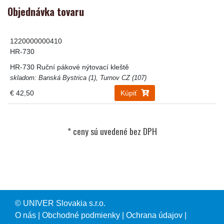
Objednávka tovaru
1220000000410
HR-730
HR-730 Ruční pákové nýtovací kleště
skladom: Banská Bystrica (1), Turnov CZ (107)
€ 42,50
Kúpiť
© UNIVER Slovakia s.r.o.
O nás
|
Obchodné podmienky
|
Ochrana údajov
|