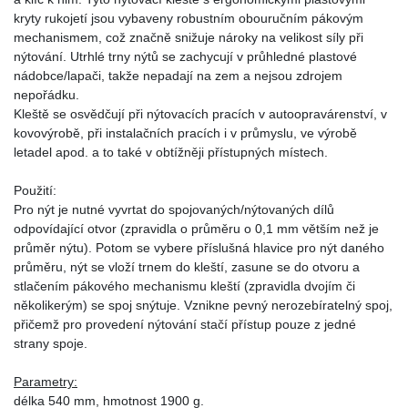
kryty rukojetí jsou vybaveny robustním obouručním pákovým
mechanismem, což značně snižuje nároky na velikost síly při
nýtování. Utrhlé trny nýtů se zachycují v průhledné plastové
nádobce/lapači, takže nepadají na zem a nejsou zdrojem
nepořádku.
Kleště se osvědčují při nýtovacích pracích v autoopravárenství, v
kovovýrobě, při instalačních pracích i v průmyslu, ve výrobě
letadel apod. a to také v obtížněji přístupných místech.
Použití:
Pro nýt je nutné vyvrtat do spojovaných/nýtovaných dílů
odpovídající otvor (zpravidla o průměru o 0,1 mm větším než je
průměr nýtu). Potom se vybere příslušná hlavice pro nýt daného
průměru, nýt se vloží trnem do kleští, zasune se do otvoru a
stlačením pákového mechanismu kleští (zpravidla dvojím či
několikerým) se spoj snýtuje. Vznikne pevný nerozebíratelný spoj,
přičemž pro provedení nýtování stačí přístup pouze z jedné
strany spoje.
Parametry:
délka 540 mm, hmotnost 1900 g.