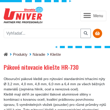
Menu
Pákové nitovacie kliešte HR-730
Produkty
Náradie
Kliešte
Pákové nitovacie kliešte HR-730
Obouruční pákové kleště pro nýtování standardními trhacími nýty
Ø 3,2 mm, 4,0 mm, 4,8 mm, 6,0 mm a 6,4 mm ze všech běžných
materiálů (zejména hliník, ocel a nerezová ocel).
Kleště mají skříň ze speciální tlakové aluminiové slitiny v
kombinaci s kovanou ocelí, kvalitní práškovou povrchovou
úpravu, 5 vyměnitelných vložek (pouzder) pro různé průměry nýtů
a klíč k nim. Tyto nýtovací kleště s ergonomickými plastovými