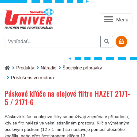
Menu
Páskové kľúče na olejové filtre HAZET 2171-5 / 2171-6
Produkty
Náradie
Špeciálne prípravky
Príslušenstvo motora
Páskové kľúče na olejové filtre HAZET 2171-
5 / 2171-6
Páskové klíče na olejové flitry se používají zejména v případech,
kdy se filtr nalézá ve velmi stísněném prostoru. Klíč s výměnným
ocelovým páskem (12 x 1 mm) se nastavuje pomocí otočného
knoflíku nebo přes šestihranem klíčem 13.