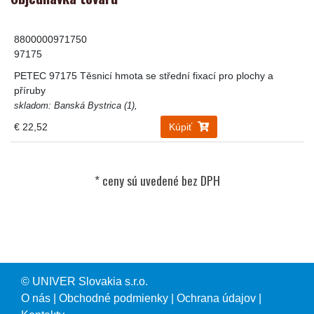
8800000971750
97175
PETEC 97175 Těsnicí hmota se střední fixací pro plochy a
příruby
skladom: Banská Bystrica (1),
€ 22,52
Kúpiť
© UNIVER Slovakia s.r.o.
O nás
|
Obchodné podmienky
|
Ochrana údajov
|