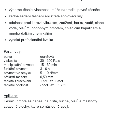
výborné těsnicí vlastnosti, může nahradit i pevné těsnění
žádné sedání těsnění ani ztráta spojovací síly
odolnost proti korozi, vibracím, zatížení, horku, vodě, slané
vodě, olejům, pohonným hmotám, chladicím kapalinám a
mnoha dalším chemikáliím
vysoká profesionální kvalita
Parametry:
barva
oranžová
viskozita
30 - 100 Pa.s
manipulační pevnost
15 - 30 min
funkční pevnost
3 - 6 h
pevnost ve smyku
5 - 10 N/mm
překrytí mezery
0,50 mm
teplota zpracování
+ 5°C až + 35°C
teplotní odolnost
- 55°C až + 150°C
Aplikace:
Těsnicí hmota se nanáší na čisté, suché, olejů a mastnoty
zbavené plochy, které se následně spojí.