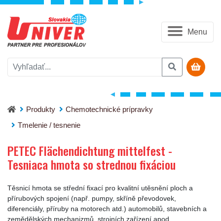
Menu
PETEC Flächendichtung mittelfest - Tesniaca hmota so stredno
Produkty
Chemotechnické prípravky
Tmelenie / tesnenie
PETEC Flächendichtung mittelfest -
Tesniaca hmota so strednou fixáciou
Těsnicí hmota se střední fixací pro kvalitní utěsnění ploch a
přírubových spojení (např. pumpy, skříně převodovek,
diferenciály, příruby na motorech atd.) automobilů, stavebních a
zemědělských mechanizmů, strojních zařízení apod.