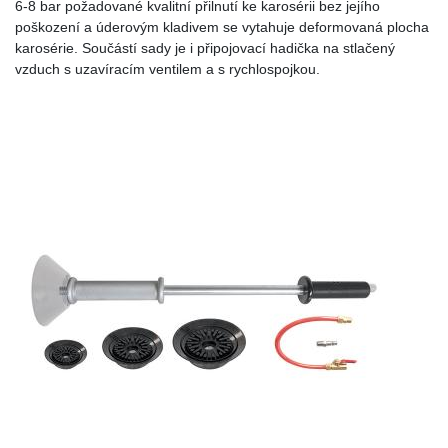
6-8 bar požadované kvalitní přilnutí ke karosérii bez jejího
poškození a úderovým kladivem se vytahuje deformovaná plocha
karosérie. Součástí sady je i připojovací hadička na stlačený
vzduch s uzavíracím ventilem a s rychlospojkou.