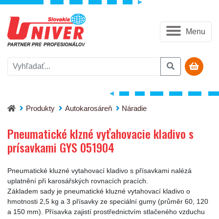
Menu
Pneumatické klzné vyťahovacie kladivo s prísavkami GYS 05
Produkty
Autokarosáreň
Náradie
Pneumatické klzné vyťahovacie kladivo s
prísavkami GYS 051904
Pneumatické kluzné vytahovací kladivo s přísavkami nalézá
uplatnění při karosářských rovnacích pracích.
Základem sady je pneumatické kluzné vytahovací kladivo o
hmotnosti 2,5 kg a 3 přísavky ze speciální gumy (průměr 60, 120
a 150 mm). Přísavka zajistí prostřednictvím stlačeného vzduchu