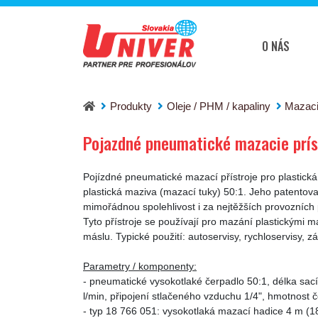
O NÁS
Pojazdné pneumatické mazacie prístroje PRES
Produkty
Oleje / PHM / kapaliny
Mazaci
Pojazdné pneumatické mazacie prís
Pojízdné pneumatické mazací přístroje pro plastic
plastická maziva (mazací tuky) 50:1. Jeho patentov
mimořádnou spolehlivost i za nejtěžších provozních
Tyto přístroje se používají pro mazání plastickými m
máslu. Typické použití: autoservisy, rychloservisy,
Parametry / komponenty:
- pneumatické vysokotlaké čerpadlo 50:1, délka sac
l/min, připojení stlačeného vzduchu 1/4", hmotnost 
- typ 18 766 051: vysokotlaká mazací hadice 4 m (1