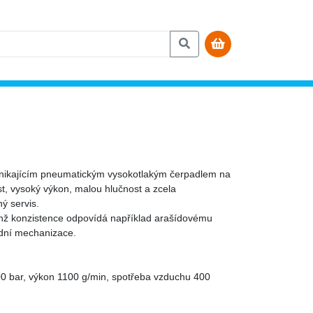
vynikajícím pneumatickým vysokotlakým čerpadlem na
t, vysoký výkon, malou hlučnost a zcela
ý servis.
jichž konzistence odpovídá například arašídovému
ádní mechanizace.
00 bar, výkon 1100 g/min, spotřeba vzduchu 400