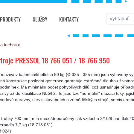
PRODUKTY
SLUŽBY
KONTAKTY
SOL 18 766 051 / 18 766 950
a technika
troje PRESSOL 18 766 051 / 18 766 950
ká maziva v baleních/kbelících 50 kg (Ø 335 - 385 mm) jsou vybaveny 
aná konstrukce poslední generace garantuje extrémně dlouhou životnos
 podmínek. Má minimální počet pohyblivých dílů, což usnadňuje případn
azivy až do klasifikace NLGI 2. To jsou tzv. "normální" mazací tuky, je
 závodové opravny, servis stavebních a zemědělských strojů, servis arm
í trubky 700 mm, min./max./doporučený tlak vzduchu 2/10/8 bar, tlak 4
čerpadla 7,7 kg (18 713 051)
8 024)