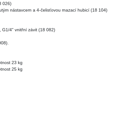
8 026)
utým nástavcem a 4-čelisťovou mazací hubicí (18 104)
 G1/4" vnitřní závit (18 082)
008).
tnost 23 kg
tnost 25 kg