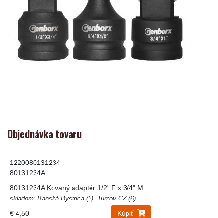
Objednávka tovaru
1220080131234
80131234A
80131234A Kovaný adaptér 1/2" F x 3/4" M
skladom: Banská Bystrica (3), Turnov CZ (6)
€ 4,50
Kúpiť