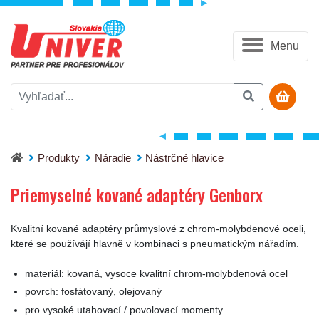
Menu
Priemyselné kované adaptéry Genborx
Produkty
Náradie
Nástrčné hlavice
Priemyselné kované adaptéry Genborx
Kvalitní kované adaptéry průmyslové z chrom-molybdenové oceli,
které se používájí hlavně v kombinaci s pneumatickým nářadím.
materiál: kovaná, vysoce kvalitní chrom-molybdenová ocel
povrch: fosfátovaný, olejovaný
pro vysoké utahovací / povolovací momenty