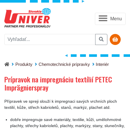
Menu
Prípravok na impregnáciu textílií PETEC Imprägnierspray
Produkty
Chemotechnické prípravky
Interiér
Prípravok na impregnáciu textílií PETEC
Imprägnierspray
Přípravek ve spreji slouží k impregnaci savých vrchních ploch
textilií, kůže, střech kabrioletů, stanů, markýz, plachet atd.
dobře impregnuje savé materiály, textilie, kůži, umělohmotné
plachty, střechy kabrioletů, plachty, markýzy, stany, slunečníky,