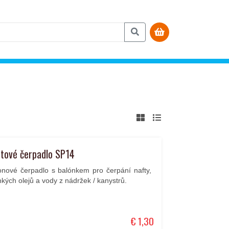
stové čerpadlo SP14
fonové čerpadlo s balónkem pro čerpání nafty,
ehkých olejů a vody z nádržek / kanystrů.
€ 1,30