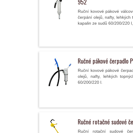
952
Ruční kovové pákové válcové
čerpání olejů, nafty, lehkýc
kapalin ze sudů 60/200/220 l,.
Ručné pákové čerpadlo 
Ruční kovové pákové čerpadl
olejů, nafty, lehkých topný
60/200/220 l.
Ručné rotačné sudové č
Ruční rotační sudové če