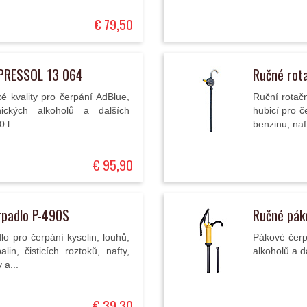
€ 79,50
 PRESSOL 13 064
Ručné rot
é kvality pro čerpání AdBlue,
Ruční rotač
nických alkoholů a dalších
hubicí pro č
 l.
benzinu, naft
€ 95,90
rpadlo P-490S
Ručné pák
o pro čerpání kyselin, louhů,
Pákové čerpa
in, čisticích roztoků, nafty,
alkoholů a d
 a...
€ 39,30