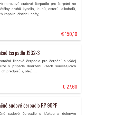
vé nerezové sudové čerpadlo pro čerpání ne
ětšiny druhů kyselin, louhů, esterů, alkoholů,
kapalin, čistidel, nafty,...
€ 150,10
ačné čerpadlo JS32-3
rotační litinové čerpadlo pro čerpání a výdej
uze v případě dodržení všech souvisejících
ch předpisů!), olejů,...
€ 27,60
ačné sudové čerpadlo RP-90PP
čné sudové čerpadlo s kľukou a deleným