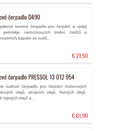
ové čerpadlo D490
 pákové kovové čerpadlo pro čerpání a výdej
y, petroleje, nemrznoucích směsí, čističů a
rozivních kapalin ze sudů...
€ 21,50
ové čerpadlo PRESSOL 13 012 954
vé sudové čerpadlo pro čerpání motorových
dových olejů, strojních olejů, řezných olejů,
h topných olejů a...
€ 61,90