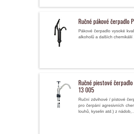
Ručné pákové čerpadlo 
Pákové čerpadlo vysoké kvali
alkoholů a dalších chemikálií
Ručné piestové čerpadlo
13 005
Ruční zdvihové / pístové čer
pro čerpání agresivních chemi
louhů, kyselin atd.) z nádob,..