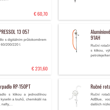
€ 60,70
 PRESSOL 13 057
Alumíniové
91AH
lo s digitálním průtokoměrem
60/200/220 l.
Ruční rotačn
s klikou, v
petroleje/ker
€ 231,60
erpadlo RP-150PT
Ručné rot
adlo s klikou a jednodílnou
Ruční rotač
kyselin a louhů, chemikálií na
AdBlue, vo
nafty,...
dalších nízk