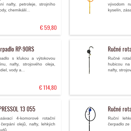
í nafty, petroleje, strojního
vývodom na
ody, chemikálií...
kyselín, zás
€ 59,80
erpadlo RP-90RS
Ručné rot
padlo s kľukou a výtokovou
Ručné rota
u, nafty, strojového oleja,
hubicou na 
diel, vody a...
nafty, strojo
€ 114,80
 PRESSOL 13 055
Ručné rot
sávací 4-komorové rotační
Ruční lehk
čerpání olejů, nafty, lehkých
čerpadlo ze 
udů...