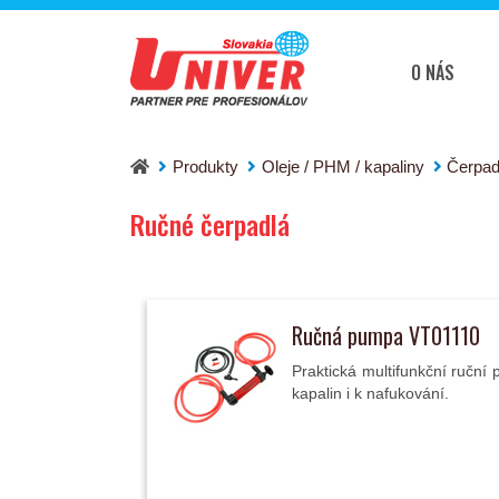
O NÁS
Produkty
Oleje / PHM / kapaliny
Čerpad
Ručné čerpadlá
Ručná pumpa VT01110
Praktická multifunkční ručn
kapalin i k nafukování.