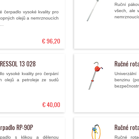
Ruční páko
všech, ale v
 čerpadlo vysoké kvality pro
nemrznoucích 
h topných olejů a nemrznoucích
..
€ 96,20
PRESSOL 13 028
Ručné rot
o vysoké kvality pro čerpání
Univerzální 
ch olejů a petroleje ze sudů
benzinu (po
bezpečnostní
€ 40,00
erpadlo RP-90P
Ručné rot
rpadlo s klikou a dělenou
Ručné rota