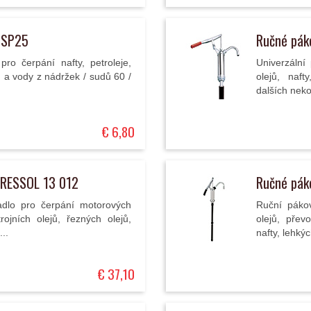
o SP25
Ručné pák
pro čerpání nafty, petroleje,
Univerzální
n a vody z nádržek / sudů 60 /
olejů, naft
dalších neko
€ 6,80
PRESSOL 13 012
Ručné pák
dlo pro čerpání motorových
Ruční páko
rojních olejů, řezných olejů,
olejů, převo
..
nafty, lehkýc
€ 37,10