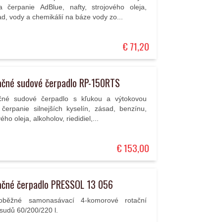
 čerpanie AdBlue, nafty, strojového oleja,
ad, vody a chemikálií na báze vody zo...
€ 71,20
ačné sudové čerpadlo RP-150RTS
čné sudové čerpadlo s kľukou a výtokovou
čerpanie silnejších kyselín, zásad, benzínu,
vého oleja, alkoholov, riedidiel,...
€ 153,00
ačné čerpadlo PRESSOL 13 056
oběžné samonasávací 4-komorové rotační
sudů 60/200/220 l.