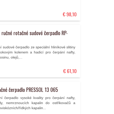
€ 98,10
 ručné rotačné sudové čerpadlo RP-
í sudové čerpadlo ze speciální hliníkové slitiny
ýtokovým kolenem a hadicí pro čerpání nafty,
osinu, olejů,...
€ 61,10
ačné čerpadlo PRESSOL 13 065
ní čerpadlo vysoké kvality pro čerpání nafty,
dy, nemrznoucích kapalin do ostřikovačů a
oviskózních/řídkých kapalin...