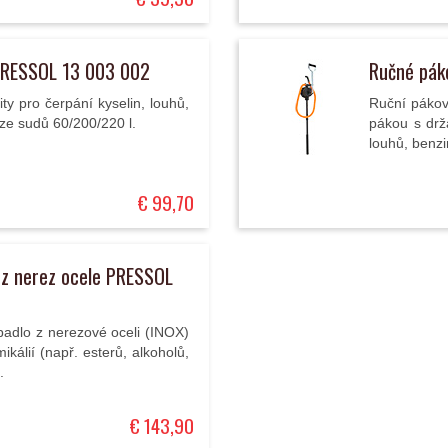
PRESSOL 13 003 002
Ručné pák
ty pro čerpání kyselin, louhů,
Ruční pákov
 ze sudů 60/200/220 l.
pákou s drž
louhů, benzin
€ 99,70
 z nerez ocele PRESSOL
padlo z nerezové oceli (INOX)
kálií (např. esterů, alkoholů,
.
€ 143,90