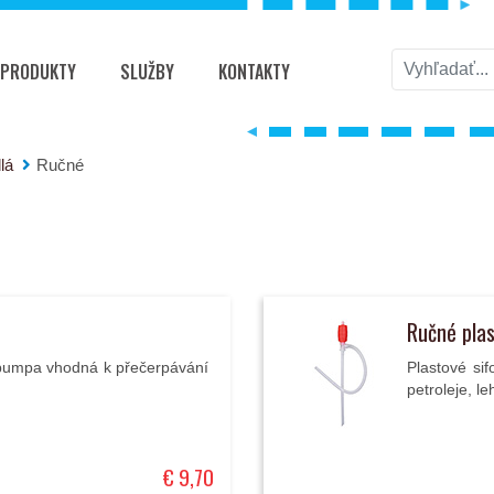
PRODUKTY
SLUŽBY
KONTAKTY
lá
Ručné
Ručné pla
í pumpa vhodná k přečerpávání
Plastové si
petroleje, l
€ 9,70