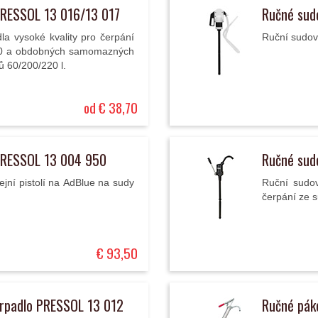
PRESSOL 13 016/13 017
Ručné sud
a vysoké kvality pro čerpání
Ruční sudové
140 a obdobných samomazných
ů 60/200/220 l.
od € 38,70
PRESSOL 13 004 950
Ručné sud
jní pistolí na AdBlue na sudy
Ruční sudov
čerpání ze s
€ 93,50
erpadlo PRESSOL 13 012
Ručné pák