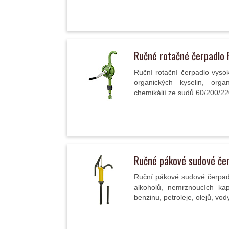
Ručné rotačné čerpadlo
Ruční rotační čerpadlo vysok
organických kyselin, orga
chemikálií ze sudů 60/200/220
Ručné pákové sudové če
Ruční pákové sudové čerpadl
alkoholů, nemrznoucích kapal
benzinu, petroleje, olejů, vody