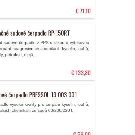
€ 71,10
ačné sudové čerpadlo RP-150RT
ní sudové čerpadlo z PPS s klikou a výtokovou
erpání neagresivních chemikálií, kyselin, louhů,
y, petroleje, olejů,...
€ 133,80
ové čerpadlo PRESSOL 13 003 001
dlo vysoké kvality pro čerpání kyselin, louhů,
alších chemikálií ze sudů 60/200/220 l.
€ 59,00