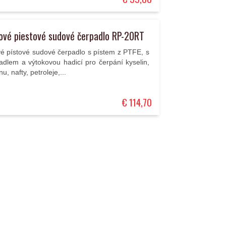
ové piestové sudové čerpadlo RP-20RT
é pístové sudové čerpadlo s pístem z PTFE, s
adlem a výtokovou hadicí pro čerpání kyselin,
u, nafty, petroleje,...
€ 114,70