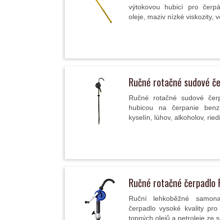
výtokovou hubicí pro čerpán
oleje, maziv nízké viskozity, v
Ručné rotačné sudové č
Ručné rotačné sudové čer
hubicou na čerpanie benzín
kyselín, lúhov, alkoholov, riedi
Ručné rotačné čerpadlo
Ruční lehkoběžné samona
čerpadlo vysoké kvality pro 
topných olejů a petroleje ze s