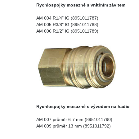
Rychlospojky mosazné s vnitřním závitem
AM 004 R1/4" IG (8951011787)
AM 005 R3/8" IG (8951011788)
AM 006 R1/2" IG (8951011789)
Rychlospojky mosazné s vývodem na hadici
AM 007 průměr 6-7 mm (8951011790)
AM 009 průměr 13 mm (8951011792)