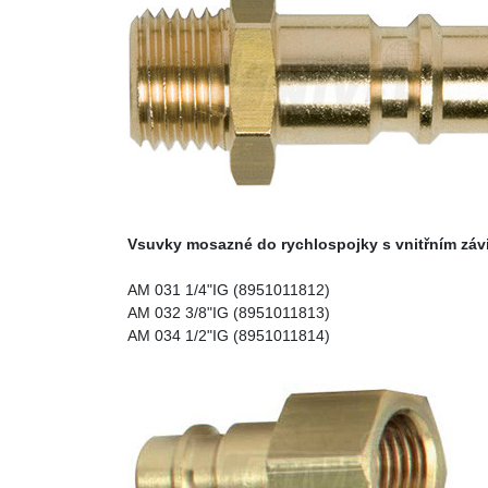
Vsuvky mosazné do rychlospojky s vnitřním záv
AM 031 1/4"IG (8951011812)
AM 032 3/8"IG (8951011813)
AM 034 1/2"IG (8951011814)