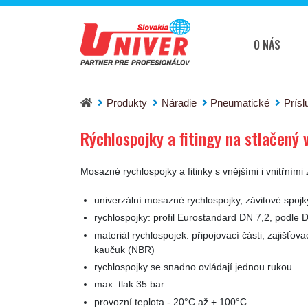
O NÁS
Rýchlospojky a fitingy na stlačený vzduch Rodc
Produkty
Náradie
Pneumatické
Prísl
Rýchlospojky a fitingy na stlačený
Mosazné rychlospojky a fitinky s vnějšími i vnitřními z
univerzální mosazné rychlospojky, závitové spoj
rychlospojky: profil Eurostandard DN 7,2, podle 
materiál rychlospojek: připojovací části, zajišťov
kaučuk (NBR)
rychlospojky se snadno ovládají jednou rukou
max. tlak 35 bar
provozní teplota - 20°C až + 100°C