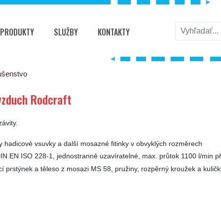
PRODUKTY
SLUŽBY
KONTAKTY
raft
ušenstvo
 vzduch Rodcraft
ávity.
ky hadicové vsuvky a další mosazné fitinky v obvyklých rozměrech
DIN EN ISO 228-1, jednostranně uzavíratelné, max. průtok 1100 l/min při
ací prstýnek a těleso z mosazi MS 58, pružiny, rozpěrný kroužek a kuličk