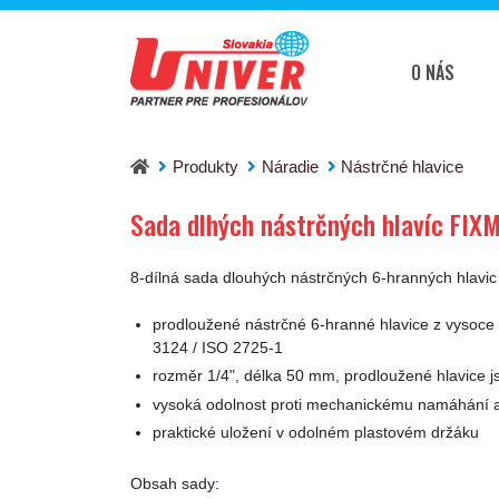
O NÁS
Sada dlhých nástrčných hlavíc FIXMAN P200
Produkty
Náradie
Nástrčné hlavice
Sada dlhých nástrčných hlavíc FI
8-dílná sada dlouhých nástrčných 6-hranných hlavic 
prodloužené nástrčné 6-hranné hlavice z vysoce 
3124 / ISO 2725-1
rozměr 1/4", délka 50 mm, prodloužené hlavice j
vysoká odolnost proti mechanickému namáhání a
praktické uložení v odolném plastovém držáku
Obsah sady: