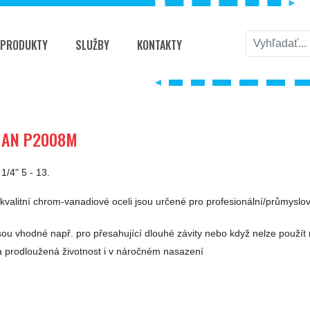
PRODUKTY
SLUŽBY
KONTAKTY
8M
XMAN P2008M
1/4" 5 - 13.
kvalitní chrom-vanadiové oceli jsou určené pro profesionální/průmysl
sou vhodné např. pro přesahující dlouhé závity nebo když nelze použít
 prodloužená životnost i v náročném nasazení