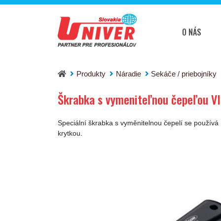
O NÁS
Škrabka s vymeniteľnou čepeľou VIGOR V136
Produkty
Náradie
Sekáče / priebojníky
Škrabka s vymeniteľnou čepeľou 
Speciální škrabka s vyměnitelnou čepelí se používá
krytkou.