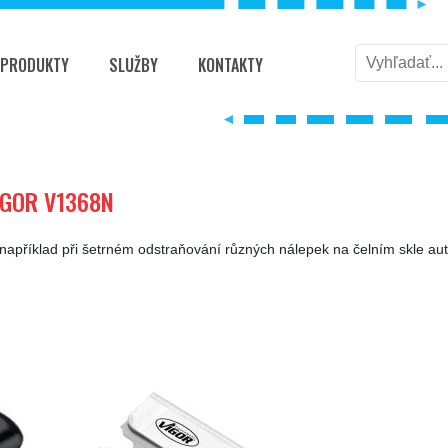
PRODUKTY
SLUŽBY
KONTAKTY
8N
VIGOR V1368N
 například při šetrném odstraňování různých nálepek na čelním skle au