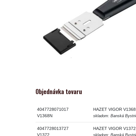
Objednávka tovaru
4047728071017
HAZET VIGOR V1368N 
V1368N
skladom: Banská Bystric
4047728013727
HAZET VIGOR V1372 - 
V1372
skladom: Banská Bystric