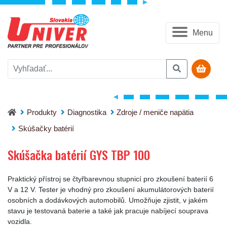
Menu
Skúšačka batérií GYS TBP 100
Produkty
Diagnostika
Zdroje / meniče napätia
Skúšačky batérií
Skúšačka batérií GYS TBP 100
Praktický přístroj se čtyřbarevnou stupnicí pro zkoušení baterií 6
V a 12 V. Tester je vhodný pro zkoušení akumulátorových baterií
osobních a dodávkových automobilů. Umožňuje zjistit, v jakém
stavu je testovaná baterie a také jak pracuje nabíjecí souprava
vozidla.