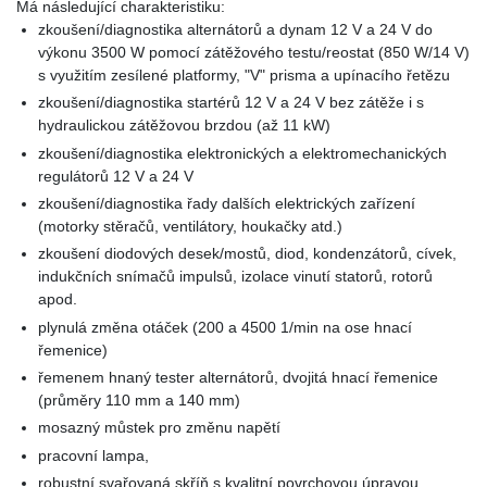
Má následující charakteristiku:
zkoušení/diagnostika alternátorů a dynam 12 V a 24 V do
výkonu 3500 W pomocí zátěžového testu/reostat (850 W/14 V)
s využitím zesílené platformy, "V" prisma a upínacího řetězu
zkoušení/diagnostika startérů 12 V a 24 V bez zátěže i s
hydraulickou zátěžovou brzdou (až 11 kW)
zkoušení/diagnostika elektronických a elektromechanických
regulátorů 12 V a 24 V
zkoušení/diagnostika řady dalších elektrických zařízení
(motorky stěračů, ventilátory, houkačky atd.)
zkoušení diodových desek/mostů, diod, kondenzátorů, cívek,
indukčních snímačů impulsů, izolace vinutí statorů, rotorů
apod.
plynulá změna otáček (200 a 4500 1/min na ose hnací
řemenice)
řemenem hnaný tester alternátorů, dvojitá hnací řemenice
(průměry 110 mm a 140 mm)
mosazný můstek pro změnu napětí
pracovní lampa,
robustní svařovaná skříň s kvalitní povrchovou úpravou