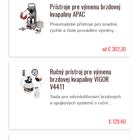
Prístroje pre výmenu brzdovej
kvapaliny APAC
Pneumatické přístroje pro snadné,
rychlé a čisté provádění výměny
brzdové kapaliny, odvzdušňování
brzdových soustav a soustav
od € 302,30
hydraulického...
Ručný prístroj pre výmenu
brzdovej kvapaliny VIGOR
V4411
Sada pro odvzdušňování brzdových
a spojkových systémů s ruční
pumpou, tlakoměrem, nádržkou 3 l,
Euro-adaptérem, univerzálním
€ 129,40
adaptérem s řetězem,...