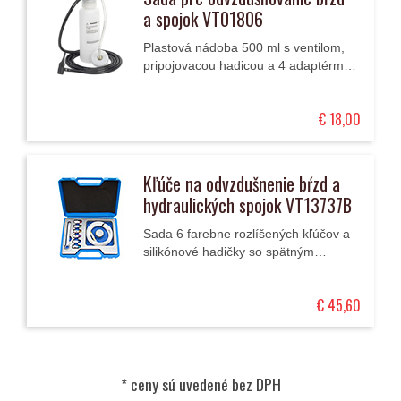
a spojok VT01806
Plastová nádoba 500 ml s ventilom,
pripojovacou hadicou a 4 adaptérmi
(viečka a tesnenia) na preplach a
odvzdušňovanie bŕzd a spojok.
€ 18,00
Kľúče na odvzdušnenie bŕzd a
hydraulických spojok VT13737B
Sada 6 farebne rozlíšených kľúčov a
silikónové hadičky so spätným
ventilom na odvzdušňovanie bŕzd a
hydraulických spojok automobilov v
€ 45,60
praktickom...