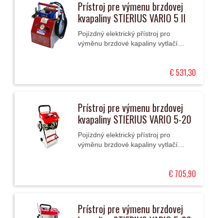
Prístroj pre výmenu brzdovej
kvapaliny STIERIUS VARIO 5 II
Pojízdný elektrický přístroj pro
výměnu brzdové kapaliny vytlačí
pulsně starou kapalinu , nahradí ji
novou a provede zkoušku těsnosti
€ 531,30
brzd.
Prístroj pre výmenu brzdovej
kvapaliny STIERIUS VARIO 5-20
Pojízdný elektrický přístroj pro
výměnu brzdové kapaliny vytlačí
pulsně starou kapalinu , nahradí ji
novou a provede zkoušku těsnosti
€ 705,90
brzd.
Prístroj pre výmenu brzdovej