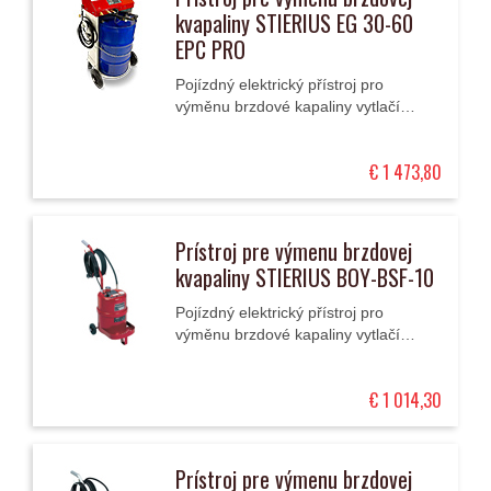
kvapaliny STIERIUS EG 30-60
EPC PRO
Pojízdný elektrický přístroj pro
výměnu brzdové kapaliny vytlačí
pulsně starou kapalinu, nahradí ji
novou a provede zkoušku těsnosti
€ 1 473,80
brzd.
Prístroj pre výmenu brzdovej
kvapaliny STIERIUS BOY-BSF-10
Pojízdný elektrický přístroj pro
výměnu brzdové kapaliny vytlačí
pulsně starou kapalinu , nahradí ji
novou a provede zkoušku těsnosti
€ 1 014,30
brzd.
Prístroj pre výmenu brzdovej