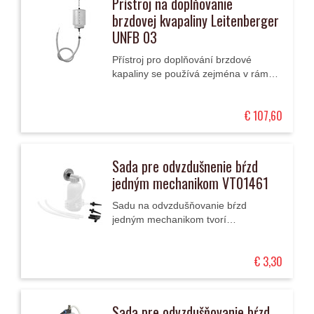
Prístroj na doplňovanie
brzdovej kvapaliny Leitenberger
UNFB 03
Přístroj pro doplňování brzdové
kapaliny se používá zejména v rámci
výměny kapaliny metodou jejího
odsávání. Problém může spočívat v
€ 107,60
tom, že při...
Sada pre odvzdušnenie bŕzd
jedným mechanikom VT01461
Sadu na odvzdušňovanie bŕzd
jedným mechanikom tvorí
kompozitná nádoba na brzdovú
kvapalinu s magnetickým držiakom,
€ 3,30
priehľadné plastové hadičky a
nylonové...
Sada pre odvzdušňovanie bŕzd