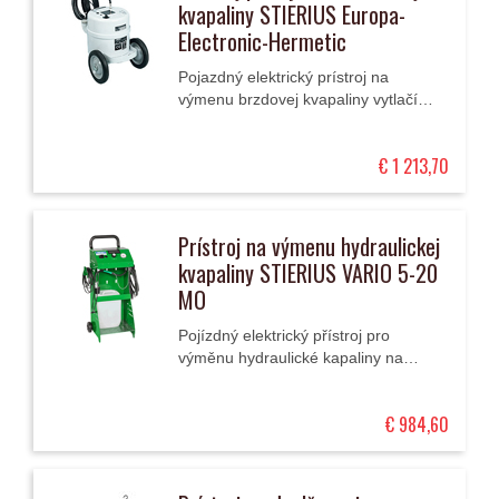
kvapaliny STIERIUS Europa-
Electronic-Hermetic
Pojazdný elektrický prístroj na
výmenu brzdovej kvapaliny vytlačí
pulzne starú kvapalinu, nahradí ju
novou a vykoná skúšku tesnosti bŕzd.
€ 1 213,70
Prístroj na výmenu hydraulickej
kvapaliny STIERIUS VARIO 5-20
MO
Pojízdný elektrický přístroj pro
výměnu hydraulické kapaliny na
minerální bázi (plnění a
odvzdušnění).
€ 984,60