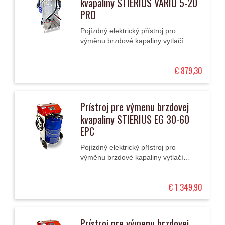
kvapaliny STIERIUS VARIO 5-20
PRO
Pojízdný elektrický přístroj pro
výměnu brzdové kapaliny vytlačí
pulsně starou kapalinu , nahradí ji
novou a provede zkoušku těsnosti
€ 879,30
brzd.
Prístroj pre výmenu brzdovej
kvapaliny STIERIUS EG 30-60
EPC
Pojízdný elektrický přístroj pro
výměnu brzdové kapaliny vytlačí
pulsně starou kapalinu, nahradí ji
novou a provede zkoušku těsnosti
€ 1 349,90
brzd.
Prístroj pre výmenu brzdovej