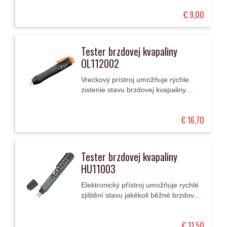
€ 9,00
Tester brzdovej kvapaliny
OL112002
Vreckový prístroj umožňuje rýchle
zistenie stavu brzdovej kvapaliny
zmeraním percentuálneho obsahu
vody a zároveň slúži aj ako vreckové
€ 16,70
svietidlo.
Tester brzdovej kvapaliny
HU11003
Elektronický přístroj umožňuje rychlé
zjištění stavu jakékoli běžné brzdové
kapaliny změřením procentuálního
obsahu vody v ní. Sonda přístroje
€ 11,50
se...