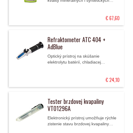
kvality minerálnych i syntetických
motorových olejov s LCD displejom.
€ 67,60
Refraktometer ATC 404 +
AdBlue
Optický prístroj na skúšanie
elektrolytu batérií, chladiacej
kvapaliny, kvapaliny ostrekovača a
koncentrácie aditíva AdBlue.
€ 24,10
Tester brzdovej kvapaliny
VT01296A
Elektronický prístroj umožňuje rýchle
zistenie stavu brzdovej kvapaliny
špecifikácie DOT 4.