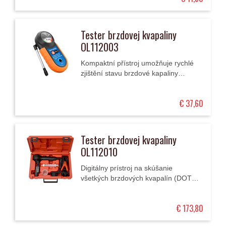
Tester brzdovej kvapaliny
OL112003
Kompaktní přístroj umožňuje rychlé
zjištění stavu brzdové kapaliny
změřením procentuálního obsahu
vody v ní, přičemž stav kapaliny je
€ 37,60
signalizován...
Tester brzdovej kvapaliny
OL112010
Digitálny prístroj na skúšanie
všetkých brzdových kvapalín (DOT3,
DOT4, DOT5.1) zmeraním ich bodu
varu, ktorý je indikovaný na
€ 173,80
digitálnom displeji, je...