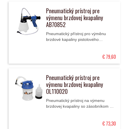
Pneumatický prístroj pre
výmenu brzdovej kvapaliny
AB70852
Pneumatický přístroj pro výměnu
brzdové kapaliny pistolového
provedení s plastovou nádržkou.
€ 79,60
Pneumatický prístroj pre
výmenu brzdovej kvapaliny
OL110020
Pneumatický prístroj na výmenu
brzdovej kvapaliny so zásobníkom s
objemom 2 l, spojovacou hadičkou a
nádobkou na doplňovanie.
€ 73,30