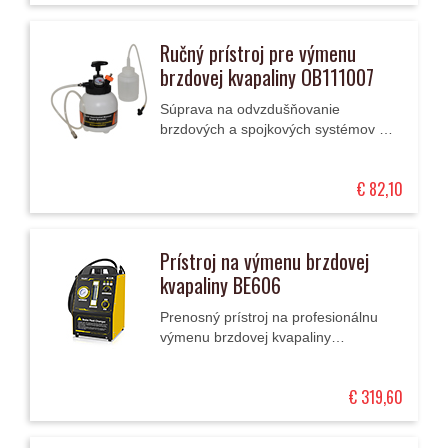
Ručný prístroj pre výmenu
brzdovej kvapaliny OB111007
Súprava na odvzdušňovanie
brzdových a spojkových systémov s
ručnou pumpou, tlakomerom,
nádržkou 3 l, Euro-adaptérom,
€ 82,10
univerzálnym adaptérom s reťazou,...
Prístroj na výmenu brzdovej
kvapaliny BE606
Prenosný prístroj na profesionálnu
výmenu brzdovej kvapaliny
štandardných špecifikácií u všetkých
bežných osobných a dodávkových
€ 319,60
automobilov.