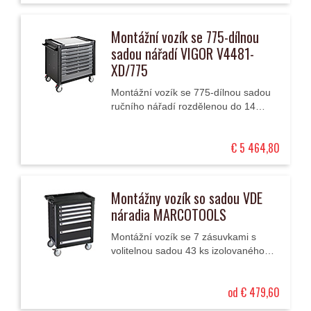
Montážní vozík se 775-dílnou
sadou nářadí VIGOR V4481-
XD/775
Montážní vozík se 775-dílnou sadou
ručního nářadí rozdělenou do 14
modulů má 8 zásuvek (1 vysokou a 7
nízkých) a nerezovou pracovní
€ 5 464,80
desku.
Montážny vozík so sadou VDE
náradia MARCOTOOLS
Montážní vozík se 7 zásuvkami s
volitelnou sadou 43 ks izolovaného
nářadí VDE (AC 1000 V / DC 1500
V).
od € 479,60