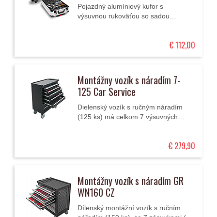
Pojazdný alumíniový kufor s
výsuvnou rukoväťou so sadou
náradia pre remeselníkov, údržbárov,
automechanikov, montážnych
€ 112,00
pracovníkov a pod.
Montážny vozík s náradím 7-
125 Car Service
Dielenský vozík s ručným náradím
(125 ks) má celkom 7 výsuvných
zásuviek s valčekovým vedením a
centrálne zamykanie.
€ 279,90
Montážny vozík s náradím GR
WN160 CZ
Dílenský montážní vozík s ručním