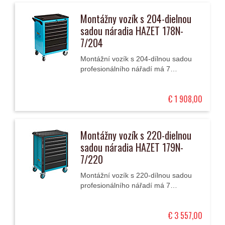
Montážny vozík s 204-dielnou
sadou náradia HAZET 178N-
7/204
Montážní vozík s 204-dílnou sadou
profesionálního nářadí má 7
výsuvných zásuvek (5 nízkých a 2
vysoké), centrální zamykání a
€ 1 908,00
odolnou vrchní...
Montážny vozík s 220-dielnou
sadou náradia HAZET 179N-
7/220
Montážní vozík s 220-dílnou sadou
profesionálního nářadí má 7
výsuvných zásuvek (5 nízkých a 2
vysoké), centrální zamykání a
€ 3 557,00
odolnou vrchní...