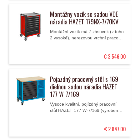
Montážny vozík so sadou VDE
náradia HAZET 179NX-7/70KV
Montážní vozík má 7 zásuvek (z toho
2 vysoké), nerezovou vrchní pracovní
plochu / desku a je vybavený 170
kusy izolovaného nářadí VDE pro
€ 3 546,00
elektrikáře.
Pojazdný pracovný stôl s 169-
dielňou sadou náradia HAZET
177 W-7/169
Vysoce kvalitní, pojízdný pracovní
stůl HAZET 177 W-7/169 (vyrobeno v
Německu) z kvalitního ocelového
plechu má oboustranně na
€ 2 847,00
kuličkových ložiscích...