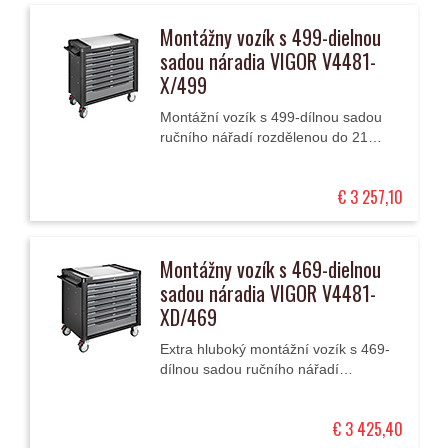
Montážny vozík s 499-dielnou
sadou náradia VIGOR V4481-
X/499
Montážní vozík s 499-dílnou sadou
ručního nářadí rozdělenou do 21
modulů má 8 zásuvek (1 vysokou a 7
nízkých) a nerezovou pracovní
€ 3 257,10
desku.
Montážny vozík s 469-dielnou
sadou náradia VIGOR V4481-
XD/469
Extra hluboký montážní vozík s 469-
dílnou sadou ručního nářadí
rozdělenou do 8 modulů má 8
zásuvek (1 vysokou a 7 nízkých) a
€ 3 425,40
nerezovou pracovní desku.