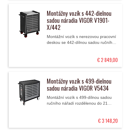
Montážny vozík s 442-dielnou
sadou náradia VIGOR V1901-
X/442
Montážní vozík s nerezovou pracovní
deskou se 442-dílnou sadou ručního
nářadí rozdělenou do 4 velkých a 9
menších modulů má 8 zásuvek (1
€ 2 849,00
vysoká a 7...
Montážny vozík s 499-dielnou
sadou náradia VIGOR V5434
Montážní vozík s 499-dílnou sadou
ručního nářadí rozdělenou do 21
modulů má 8 zásuvek (1 vysokou a 7
nízkých) a pracovní desku z
€ 3 148,20
odolného plastu.