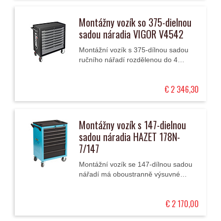
Montážny vozík so 375-dielnou
sadou náradia VIGOR V4542
Montážní vozík s 375-dílnou sadou
ručního nářadí rozdělenou do 4
velkých modulů má 8 zásuvek (1
vysokou a 7 nízkých) a pracovní
€ 2 346,30
desku z odolného...
Montážny vozík s 147-dielnou
sadou náradia HAZET 178N-
7/147
Montážní vozík se 147-dílnou sadou
nářadí má oboustranně výsuvné
zásuvky a odolnou vrchní pracovní
desku.
€ 2 170,00