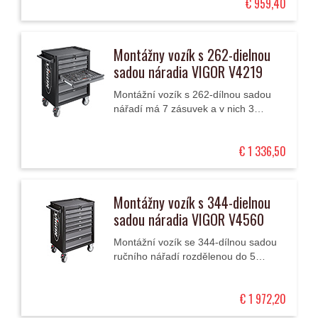
€ 959,40
Montážny vozík s 262-dielnou
sadou náradia VIGOR V4219
Montážní vozík s 262-dílnou sadou
nářadí má 7 zásuvek a v nich 3
moduly osazené nářadím.
€ 1 336,50
Montážny vozík s 344-dielnou
sadou náradia VIGOR V4560
Montážní vozík se 344-dílnou sadou
ručního nářadí rozdělenou do 5
velkých modulů má 7 zásuvek (2
vysoké a 5 nízkých).
€ 1 972,20