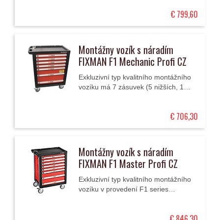
skříňkou s dvířky.
€ 799,60
Montážny vozík s náradím
FIXMAN F1 Mechanic Profi CZ
Exkluzivní typ kvalitního montážního
vozíku má 7 zásuvek (5 nižších, 1
střední a 1 vysoká) uložených v
teleskopických kolejnicích s
€ 706,30
kuličkovými...
Montážny vozík s náradím
FIXMAN F1 Master Profi CZ
Exkluzivní typ kvalitního montážního
vozíku v provedení F1 series
Professional s 297 ks nářadí. Má 8
zásuvek (6 nižších, 2 vyšší)
€ 846,30
uložených v...