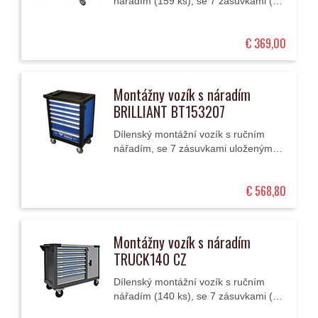
nářadím (159 ks), se 7 zásuvkami (5
nízkými a 2 vysokými) uloženými v
kuličkových ložiskách a s robustní
€ 369,00
skříní...
Montážny vozík s náradím
BRILLIANT BT153207
Dílenský montážní vozík s ručním
nářadím, se 7 zásuvkami uloženými v
kuličkových ložiskách a s robustní
skříní s centrálním zamykáním.
€ 568,80
Montážny vozík s náradím
TRUCK140 CZ
Dílenský montážní vozík s ručním
nářadím (140 ks), se 7 zásuvkami (6
nízkých a 1 vysoká) a s boční