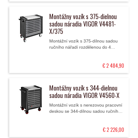
Montážny vozík s 375-dielnou
sadou náradia VIGOR V4481-
X/375
Montážní vozík s 375-dílnou sadou
ručního nářadí rozdělenou do 4
velkých modulů má 8 zásuvek (1
vysokou a 7 nízkých) a nerezovou
€ 2 484,90
pracovní desku.
Montážny vozík s 344-dielnou
sadou náradia VIGOR V4560-X
Montážní vozík s nerezovou pracovní
deskou se 344-dílnou sadou ručního
nářadí rozdělenou do 5 velkých
modulů má 8 zásuvek (1 vysoká a 7
€ 2 226,00
nízkých).