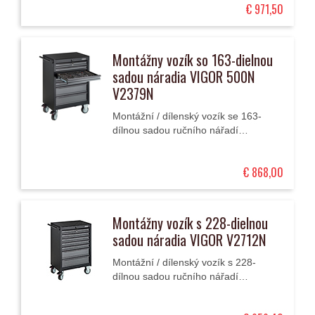
€ 971,50
zamykání, 4...
Montážny vozík so 163-dielnou
sadou náradia VIGOR 500N
V2379N
Montážní / dílenský vozík se 163-
dílnou sadou ručního nářadí
rozdělenou do 3 modulů má 7
zásuvek (2 vysoké a 5 nízkých).
€ 868,00
Montážny vozík s 228-dielnou
sadou náradia VIGOR V2712N
Montážní / dílenský vozík s 228-
dílnou sadou ručního nářadí
rozdělenou do 4 velkých modulů má
7 zásuvek (2 vysoké a 5 nízkých).