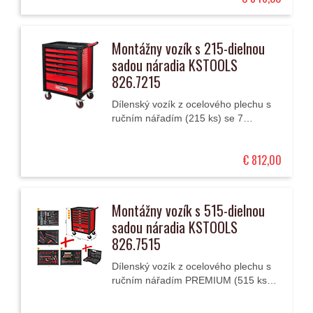
Montážny vozík s 215-dielnou
sadou náradia KSTOOLS
826.7215
Dílenský vozík z ocelového plechu s
ručním nářadím (215 ks) se 7
zásuvkami (5 nižších 75 mm, 2 vyšší
150 mm) má centrální zamykání, 4
€ 812,00
kolečka a...
Montážny vozík s 515-dielnou
sadou náradia KSTOOLS
826.7515
Dílenský vozík z ocelového plechu s
ručním nářadím PREMIUM (515 ks)
se 7 zásuvkami (5 nižších 75 mm, 2
vyšší 150 mm) má centrální