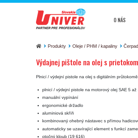
O NÁS
Výdajnej pištole na olej s prietokomerom a 
Produkty
Oleje / PHM / kapaliny
Čerpad
Výdajnej pištole na olej s prieto
Plnicí / výdejní pistole na olej s digitálním průto
plnicí / výdejní pistole na motorový olej SAE 5
manuální vypínání
ergonomické držadlo
aluminiová skříň
kombinovaný ohebný nástavec s přímou hadicov
automaticky se uzavírající element s funkcí zam
otočný kloub (19 616)