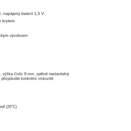
ý, napájený baterií 1,5 V
m krytem
eckým výrobcem
ý, výška číslic 8 mm, zpětně nastavitelný
přizpůsobit konkrétní viskozitě
nně (20°C)