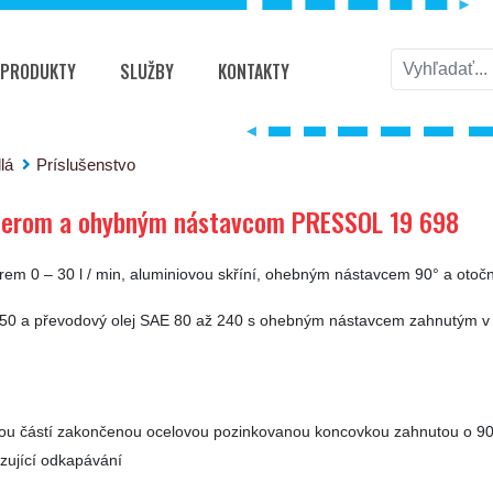
PRODUKTY
SLUŽBY
KONTAKTY
ohybným nástavcom PRESSOL 19 698
lá
Príslušenstvo
komerom a ohybným nástavcom PRESSOL 19 698
koměrem 0 – 30 l / min, aluminiovou skříní, ohebným nástavcem 90° a oto
 až 50 a převodový olej SAE 80 až 240 s ohebným nástavcem zahnutým v
ou částí zakončenou ocelovou pozinkovanou koncovkou zahnutou o 90
ezující odkapávání