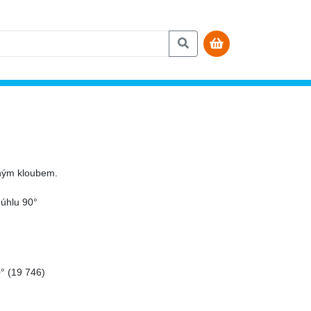
čným kloubem.
 úhlu 90°
° (19 746)