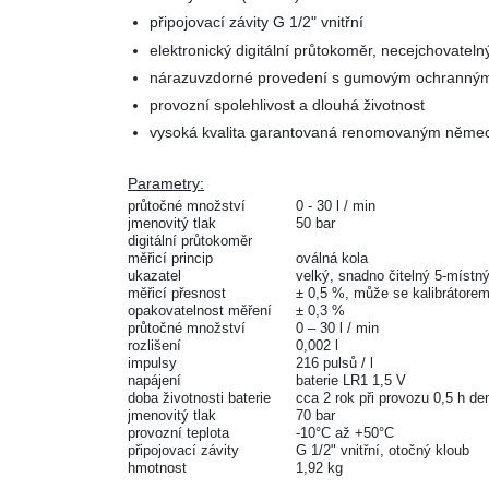
připojovací závity G 1/2" vnitřní
elektronický digitální průtokoměr, necejchovateln
nárazuvzdorné provedení s gumovým ochranný
provozní spolehlivost a dlouhá životnost
vysoká kvalita garantovaná renomovaným něm
Parametry:
průtočné množství
0 - 30 l / min
jmenovitý tlak
50 bar
digitální průtokoměr
měřicí princip
oválná kola
ukazatel
velký, snadno čitelný 5-místn
měřicí přesnost
± 0,5 %, může se kalibrátorem 
opakovatelnost měření
± 0,3 %
průtočné množství
0 – 30 l / min
rozlišení
0,002 l
impulsy
216 pulsů / l
napájení
baterie LR1 1,5 V
doba životnosti baterie
cca 2 rok při provozu 0,5 h de
jmenovitý tlak
70 bar
provozní teplota
-10°C až +50°C
připojovací závity
G 1/2" vnitřní, otočný kloub
hmotnost
1,92 kg