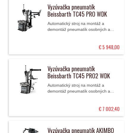
Vyzúvačka pneumatík
Beissbarth TC45 PRO WDK
Automatický stroj na montáž a
demontáž pneumatík osobných a
ľahkých úžitkových automobilov (10 -
27") so sklápacím stĺpom,
€ 5 948,00
štvorčeľusťovým...
Vyzúvačka pneumatík
Beissbarth TC45 PRO2 WDK
Automatický stroj na montáž a
demontáž pneumatík osobných a
ľahkých úžitkových automobilov (10 -
27") so sklápacím stĺpom,
€ 7 002,40
štvorčeľusťovým...
Vyzúvačka pneumatík AKIMBO