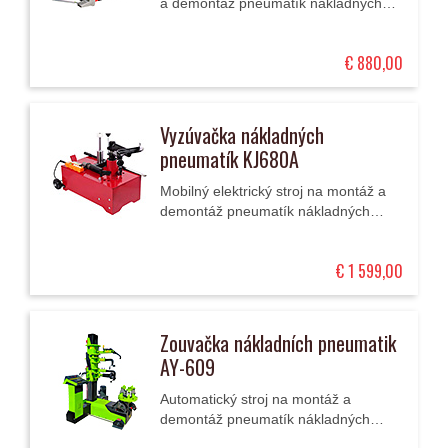
a demontáž pneumatík nákladných
automobilov, autobusov,
poľnohospodárskych a stavebných
€ 880,00
strojov s priemerom ráfika...
Vyzúvačka nákladných
pneumatík KJ680A
Mobilný elektrický stroj na montáž a
demontáž pneumatík nákladných
automobilov, autobusov,
poľnohospodárskych a stavebných
€ 1 599,00
strojov s priemerom ráfika...
Zouvačka nákladních pneumatik
AY-609
Automatický stroj na montáž a
demontáž pneumatík nákladných
automobilov a autobusov s priemermi