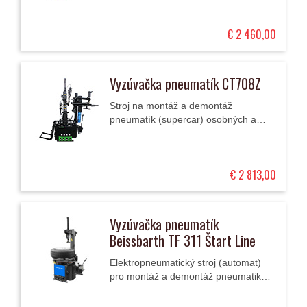
prídavným/pomocným stĺpikom a
otočným ramenom.
€ 2 460,00
Vyzúvačka pneumatík CT708Z
Stroj na montáž a demontáž
pneumatík (supercar) osobných a
ľahkých úžitkových vozidiel a
motocyklov 10" – 26" s centrálnym
upínaním kolies a...
€ 2 813,00
Vyzúvačka pneumatík
Beissbarth TF 311 Štart Line
Elektropneumatický stroj (automat)
pro montáž a demontáž pneumatik
osobních a lehkých užitkových
automobilů s velkým čtyřčelisťovým