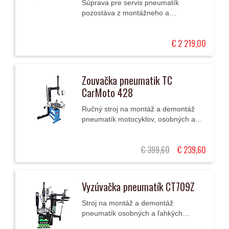
Súprava pre servis pneumatík
pozostáva z montážneho a
demontážneho stroja na pneumatiky
s prídavným ramenom a hydraulikou
€ 2 219,00
s valcami na lisovanie pätiek...
Zouvačka pneumatik TC
CarMoto 428
Ručný stroj na montáž a demontáž
pneumatík motocyklov, osobných a
ľahkých úžitkových automobilov.
Predstavuje veľmi praktického
€ 399,60
€ 239,60
pomocníka pri pneuservise...
Vyzúvačka pneumatík CT709Z
Stroj na montáž a demontáž
pneumatík osobných a ľahkých
úžitkových vozidiel (10" - 24") s