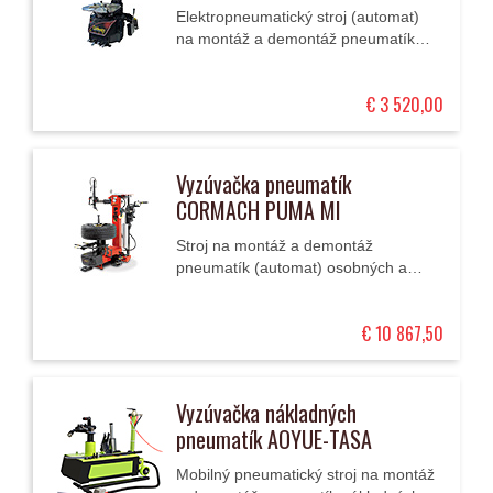
Elektropneumatický stroj (automat)
na montáž a demontáž pneumatík
osobných a ľahkých úžitkových
automobilov 12" – 30" a to vrátane...
€ 3 520,00
Vyzúvačka pneumatík
CORMACH PUMA MI
Stroj na montáž a demontáž
pneumatík (automat) osobných a
ľahkých úžitkových automobilov a
motocyklov 12" – 30" s centrálnym
€ 10 867,50
upínaním kolesa a...
Vyzúvačka nákladných
pneumatík AOYUE-TASA
Mobilný pneumatický stroj na montáž