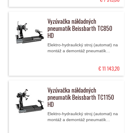
Vyzúvačka nákladných
pneumatík Beissbarth TC850
HD
Elektro-hydraulický stroj (automat) na
montáž a demontáž pneumatík
nákladných automobilov a autobusov
s priemermi ráfikov 14 - 30" a s
€ 11 143,20
hmotnosťou kolesa...
Vyzúvačka nákladných
pneumatík Beissbarth TC1150
HD
Elektro-hydraulický stroj (automat) na
montáž a demontáž pneumatík
nákladných automobilov a autobusov
s priemermi ráfikov 14 - 42" as