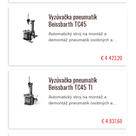
Vyzúvačka pneumatík
Beissbarth TC45
Automatický stroj na montáž a
demontáž pneumatík osobných a
ľahkých úžitkových automobilov (10 -
27") so sklápacím stĺpom a so
€ 4 423,20
štvorčeľusťovým...
Vyzúvačka pneumatík
Beissbarth TC45 TI
Automatický stroj na montáž a
demontáž pneumatík osobných a
ľahkých úžitkových automobilov (10 -
27") so sklápacím stĺpom, so
€ 4 837,60
štvorčeľusťovým...