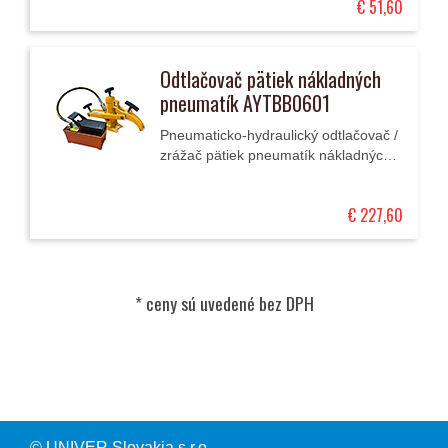
€ 51,60
pätky...
Odtlačovač pätiek nákladných
pneumatík AYTBB0601
Pneumaticko-hydraulický odtlačovač /
zrážač pätiek pneumatík nákladných
automobilov z prakticky všetkých
oceľových ráfikov bez poškodenia
€ 227,60
ráfika / disku...
© UNIVER Slovakia s.r.o.