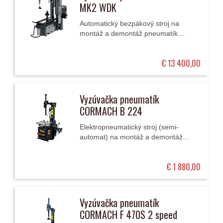
MK2 WDK
Automatický bezpákový stroj na
montáž a demontáž pneumatík
osobných a ľahkých úžitkových
automobilov (10" - 33" so stredovým
€ 13 400,00
upínaním kolesa.
Vyzúvačka pneumatík
CORMACH B 224
Elektropneumatický stroj (semi-
automat) na montáž a demontáž
pneumatík osobných a ľahkých
úžitkových automobilov 10" – 24"
€ 1 880,00
so...
Vyzúvačka pneumatík
CORMACH F 470S 2 speed