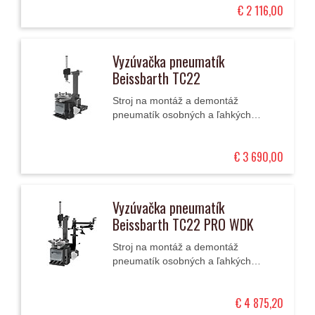
€ 2 116,00
upínacím talířem.
Vyzúvačka pneumatík
Beissbarth TC22
Stroj na montáž a demontáž
pneumatík osobných a ľahkých
úžitkových automobilov (10 - 25") so
sklápacím stĺpom a so
€ 3 690,00
štvorčeľusťovým upínacím...
Vyzúvačka pneumatík
Beissbarth TC22 PRO WDK
Stroj na montáž a demontáž
pneumatík osobných a ľahkých
úžitkových automobilov (10 - 25") so
sklápacím stĺpom, štvorčeľusťovým
€ 4 875,20
upínacím...