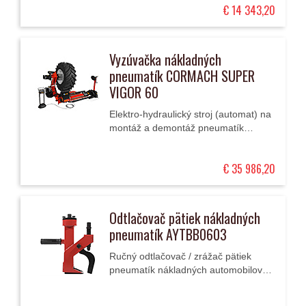
€ 14 343,20
hmotnosťou kolesa...
Vyzúvačka nákladných
pneumatík CORMACH SUPER
VIGOR 60
Elektro-hydraulický stroj (automat) na
montáž a demontáž pneumatík
nákladných automobilov a strojov s
priemermi ráfikov 14" až 60" (aj
€ 35 986,20
supersinglov).
Odtlačovač pätiek nákladných
pneumatík AYTBB0603
Ručný odtlačovač / zrážač pätiek
pneumatík nákladných automobilov z
prakticky všetkých oceľových ráfikov
bez poškodenia ráfika / disku aj