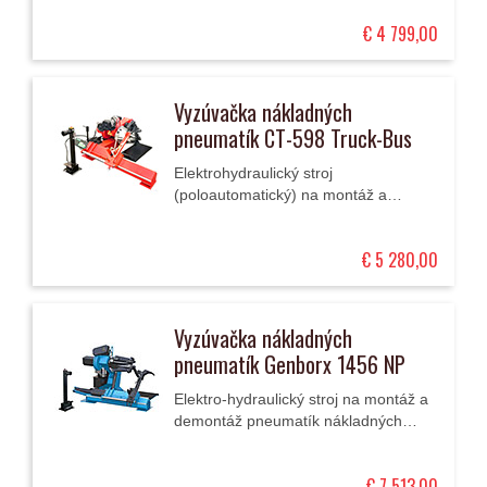
ráfikov 12" až 24.5" s vertikálnym
€ 4 799,00
upnutím kolesa a...
Vyzúvačka nákladných
pneumatík CT-598 Truck-Bus
Elektrohydraulický stroj
(poloautomatický) na montáž a
demontáž pneumatík nákladných
vozidiel, autobusov,
€ 5 280,00
poľnohospodárskych a stavebných
strojov s priemerom...
Vyzúvačka nákladných
pneumatík Genborx 1456 NP
Elektro-hydraulický stroj na montáž a
demontáž pneumatík nákladných
automobilov a strojov s priemermi
ráfikov 14" až 56".
€ 7 513,00