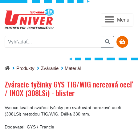
Menu
Zváracie tyčinky GYS TIG/WIG nerezová oceľ / INOX (308LSi) -
Produkty
Zváranie
Materiál
Zváracie tyčinky GYS TIG/WIG nerezová oceľ
/ INOX (308LSi) - blister
Vysoce kvalitní svářecí tyčinky pro svařování nerezové oceli
(308LSi) metodou TIG/WIG. Délka 330 mm.
Dodavatel: GYS / Francie