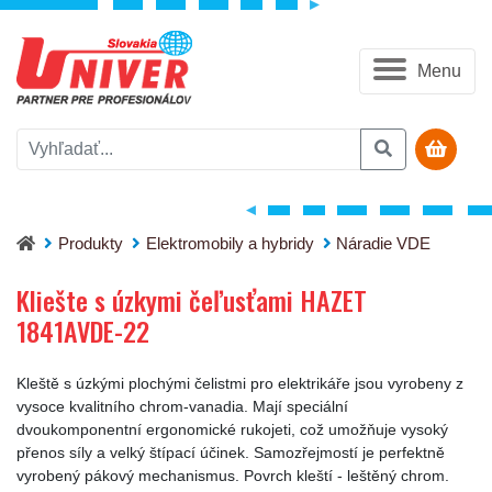
Menu
Kliešte s úzkymi čeľusťami HAZET 1841AVDE-22
Produkty
Elektromobily a hybridy
Náradie VDE
Kliešte s úzkymi čeľusťami HAZET
1841AVDE-22
Kleště s úzkými plochými čelistmi pro elektrikáře jsou vyrobeny z
vysoce kvalitního chrom-vanadia. Mají speciální
dvoukomponentní ergonomické rukojeti, což umožňuje vysoký
přenos síly a velký štípací účinek. Samozřejmostí je perfektně
vyrobený pákový mechanismus. Povrch kleští - leštěný chrom.