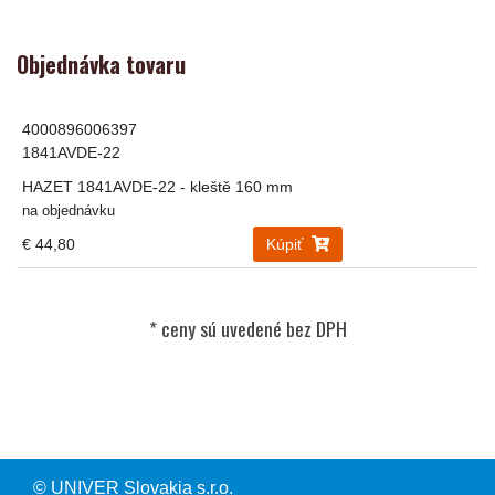
Objednávka tovaru
4000896006397
1841AVDE-22
HAZET 1841AVDE-22 - kleště 160 mm
na objednávku
€ 44,80
Kúpiť
© UNIVER Slovakia s.r.o.