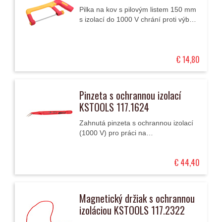
Pilka na kov s pilovým listem 150 mm
s izolací do 1000 V chrání proti výboji
a vysokému napětí.
€ 14,80
Pinzeta s ochrannou izolací
KSTOOLS 117.1624
Zahnutá pinzeta s ochrannou izolací
(1000 V) pro práci na
vysokonapěťových zařízeních a
rovněž pro servis elektromobilů a
€ 44,40
hybridů.
Magnetický držiak s ochrannou
izoláciou KSTOOLS 117.2322