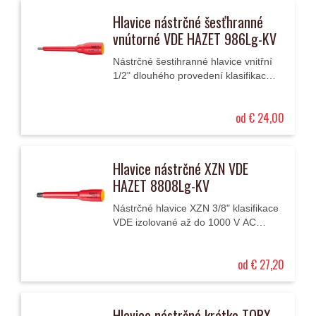
Hlavice nástrčné šesťhranné
vnútorné VDE HAZET 986Lg-KV
Nástrčné šestihranné hlavice vnitřní
1/2" dlouhého provedení klasifikace
VDE izolované až do 1000 V AC
(střídavé napětí) nebo až 1500 V
od € 24,00
DC...
Hlavice nástrčné XZN VDE
HAZET 8808Lg-KV
Nástrčné hlavice XZN 3/8" klasifikace
VDE izolované až do 1000 V AC
(střídavé napětí) nebo až 1500 V DC
(stejnosměrné napětí).
od € 27,20
Hlavice nástrčné krátke TORX