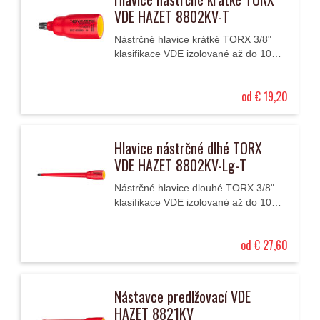
VDE HAZET 8802KV-T
Nástrčné hlavice krátké TORX 3/8"
klasifikace VDE izolované až do 1000
V AC (střídavé napětí) nebo až 1500
V DC (stejnosměrné napětí).
od € 19,20
Hlavice nástrčné dlhé TORX
VDE HAZET 8802KV-Lg-T
Nástrčné hlavice dlouhé TORX 3/8"
klasifikace VDE izolované až do 1000
V AC (střídavé napětí) nebo až 1500
V DC (stejnosměrné napětí).
od € 27,60
Nástavce predlžovací VDE
HAZET 8821KV