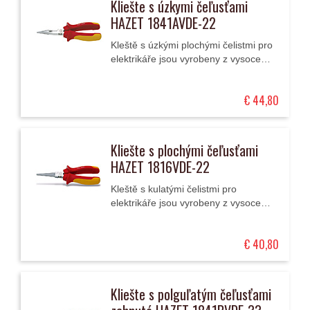
Kliešte s úzkymi čeľusťami
HAZET 1841AVDE-22
Kleště s úzkými plochými čelistmi pro
elektrikáře jsou vyrobeny z vysoce
kvalitního chrom-vanadia. Mají
speciální dvoukomponentní
€ 44,80
ergonomické rukojeti,...
Kliešte s plochými čeľusťami
HAZET 1816VDE-22
Kleště s kulatými čelistmi pro
elektrikáře jsou vyrobeny z vysoce
kvalitní oceli. Mají speciální
dvoukomponentní ergonomické
€ 40,80
rukojeti, což umožňuje...
Kliešte s polguľatým čeľusťami