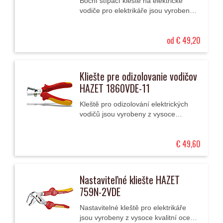
Boční štípací kleště na elektrické
vodiče pro elektrikáře jsou vyrobeny
z vysoce kvalitního chrom-vanadia.
Mají speciální dvoukomponentní
od € 49,20
ergonomické...
Kliešte pre odizolovanie vodičov
HAZET 1860VDE-11
Kleště pro odizolování elektrických
vodičů jsou vyrobeny z vysoce
kvalitní oceli. Mají dvoukomponentní
ergonomické rukojeti, což umožňuje
€ 49,60
vysoký přenos...
Nastaviteľné kliešte HAZET
759N-2VDE
Nastavitelné kleště pro elektrikáře
jsou vyrobeny z vysoce kvalitní oceli.