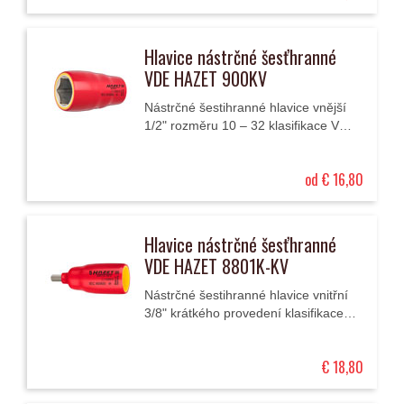
Hlavice nástrčné šesťhranné
VDE HAZET 900KV
Nástrčné šestihranné hlavice vnější
1/2" rozměru 10 – 32 klasifikace VDE
izolované až do 1000 V AC (střídavé
napětí) nebo až 1500 V DC...
od € 16,80
Hlavice nástrčné šesťhranné
VDE HAZET 8801K-KV
Nástrčné šestihranné hlavice vnitřní
3/8" krátkého provedení klasifikace
VDE izolované až do 1000 V AC
(střídavé napětí) nebo až 1500 V
€ 18,80
DC...