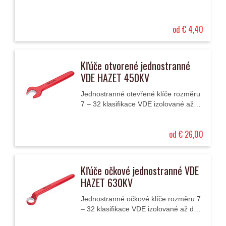
od € 4,40
Kľúče otvorené jednostranné
VDE HAZET 450KV
Jednostranné otevřené klíče rozměru
7 – 32 klasifikace VDE izolované až
do 1000 V AC (střídavé napětí) nebo
až 1500 V DC (stejnosměrné napětí).
od € 26,00
Kľúče očkové jednostranné VDE
HAZET 630KV
Jednostranné očkové klíče rozměru 7
– 32 klasifikace VDE izolované až do
1000 V AC (střídavé napětí) nebo až