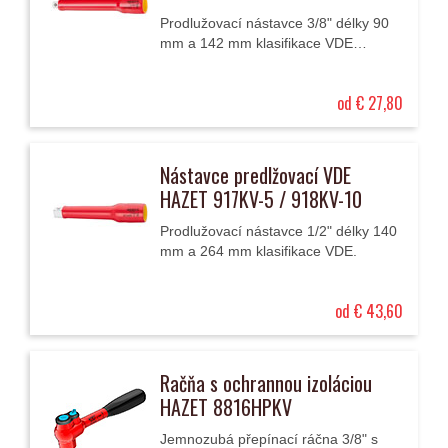
Prodlužovací nástavce 3/8" délky 90
mm a 142 mm klasifikace VDE
izolované až do 1000 V AC (střídavé
napětí) nebo až 1500 V DC
od € 27,80
(stejnosměrné napětí).
Nástavce predlžovací VDE
HAZET 917KV-5 / 918KV-10
Prodlužovací nástavce 1/2" délky 140
mm a 264 mm klasifikace VDE.
od € 43,60
Račňa s ochrannou izoláciou
HAZET 8816HPKV
Jemnozubá přepínací ráčna 3/8" s