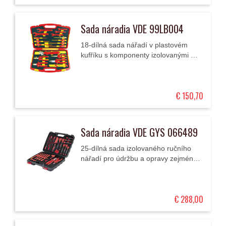
Sada náradia VDE 99LB004
18-dílná sada nářadí v plastovém
kufříku s komponenty izolovanými až
do 1000 V.
€ 150,70
Sada náradia VDE GYS 066489
25-dílná sada izolovaného ručního
nářadí pro údržbu a opravy zejména
hybridních nebo plně elektrických
vozidel podle normy VDE
(individuálně testovány...
€ 288,00