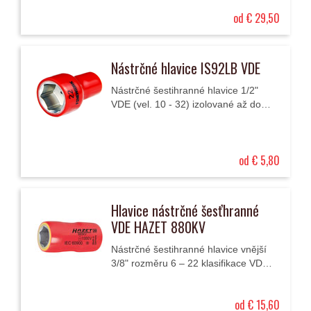
1500 V DC (stejnosměrné napětí).
od € 29,50
Nástrčné hlavice IS92LB VDE
Nástrčné šestihranné hlavice 1/2"
VDE (vel. 10 - 32) izolované až do
1000 V.
od € 5,80
Hlavice nástrčné šesťhranné
VDE HAZET 880KV
Nástrčné šestihranné hlavice vnější
3/8" rozměru 6 – 22 klasifikace VDE
izolované až do 1000 V AC (střídavé
napětí) nebo až 1500 V DC...
od € 15,60