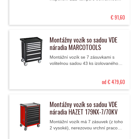
izolací (1000 V).
€ 91,60
Montážny vozík so sadou VDE
náradia MARCOTOOLS
Montážní vozík se 7 zásuvkami s
volitelnou sadou 43 ks izolovaného
nářadí VDE (AC 1000 V / DC 1500
V).
od € 479,60
Montážny vozík so sadou VDE
náradia HAZET 179NX-7/70KV
Montážní vozík má 7 zásuvek (z toho
2 vysoké), nerezovou vrchní pracovní
plochu / desku a je vybavený 170