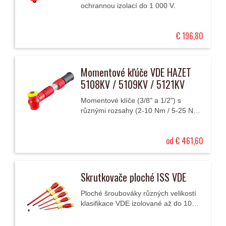
ochrannou izolací do 1 000 V.
€ 196,80
Momentové kľúče VDE HAZET
5108KV / 5109KV / 5121KV
Momentové klíče (3/8" a 1/2") s
různými rozsahy (2-10 Nm / 5-25 Nm
/ 20-120 Nm) klasifikace VDE.
od € 461,60
Skrutkovače ploché ISS VDE
Ploché šroubováky různých velikostí
klasifikace VDE izolované až do 1000
V.