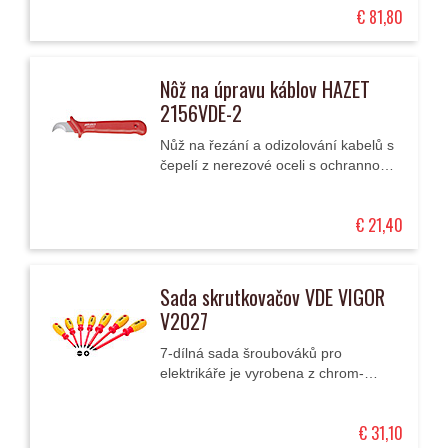
€ 81,80
což...
Nôž na úpravu káblov HAZET
2156VDE-2
Nůž na řezání a odizolování kabelů s
čepelí z nerezové oceli s ochrannou
krytkou pro elektrikáře je vyroben z
vysoce kvalitní speciální oceli. Má...
€ 21,40
Sada skrutkovačov VDE VIGOR
V2027
7-dílná sada šroubováků pro
elektrikáře je vyrobena z chrom-
vanadia. Čepel je z větší části
odizolovaná a bezpečně zajištěna ve
€ 31,10
dvoukomponentní...