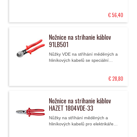
Mají dvoukomponentní ergonomické
izolační rukojeti, což umožňuje
€ 56,40
vysoký přenos...
Nožnice na strihanie káblov
91LB501
Nůžky VDE na stříhání měděných a
hliníkových kabelů se speciální
geometrií řezných hran umožňují řez
bez poškození kabelu.
€ 28,80
Nožnice na strihanie káblov
HAZET 1804VDE-33
Nůžky na stříhání měděných a
hliníkových kabelů pro elektrikáře
jsou vyrobeny z vysoce kvalitní oceli.
Mají ergonomické izolační rukojeti,