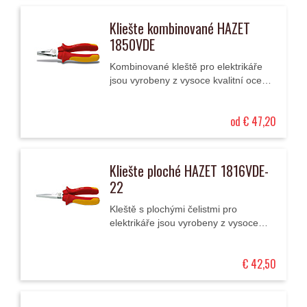
Kliešte kombinované HAZET
1850VDE
Kombinované kleště pro elektrikáře
jsou vyrobeny z vysoce kvalitní oceli.
Mají dvoukomponentní ergonomické
rukojeti, což umožňuje vysoký přenos
od € 47,20
síly na...
Kliešte ploché HAZET 1816VDE-
22
Kleště s plochými čelistmi pro
elektrikáře jsou vyrobeny z vysoce
kvalitní oceli. Mají speciální
dvoukomponentní ergonomické
€ 42,50
rukojeti, což umožňuje...