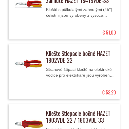
zahnuté HAZET 1841BVDE-33
Kleště s půlkulatými zahnutými (45°)
čelistmi jsou vyrobeny z vysoce
kvalitní oceli. Mají dvoukomponentní
ergonomické rukojeti, což umožňuje
€ 51,00
vysoký...
Kliešte štiepacie bočné HAZET
1802VDE-22
Stranové štípací kleště na elektrické
vodiče pro elektrikáře jsou vyrobeny
z vysoce kvalitního chrom-vanadia.
Mají speciální dvoukomponentní
€ 53,20
ergonomické...
Kliešte štiepacie bočné HAZET
1803VDE-22 / 1803VDE-33