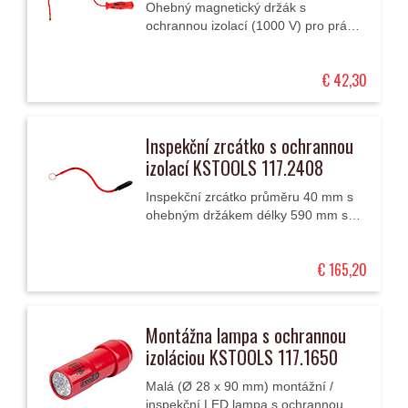
Ohebný magnetický držák s
ochrannou izolací (1000 V) pro práci
na vysokonapěťových zařízeních a
rovněž pro servis elektromobilů a
€ 42,30
hybridů.
Inspekční zrcátko s ochrannou
izolací KSTOOLS 117.2408
Inspekční zrcátko průměru 40 mm s
ohebným držákem délky 590 mm s
ochrannou izolací (1000 V) .
€ 165,20
Montážna lampa s ochrannou
izoláciou KSTOOLS 117.1650
Malá (Ø 28 x 90 mm) montážní /
inspekční LED lampa s ochrannou