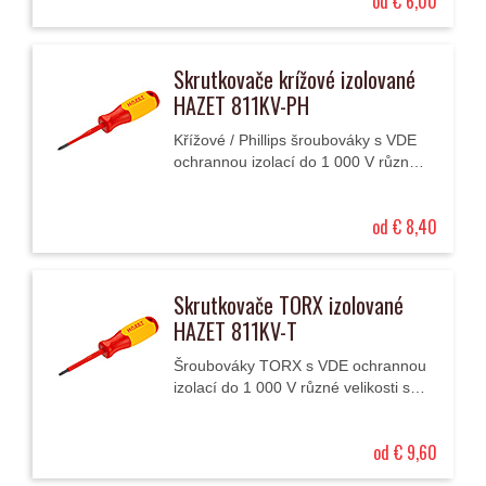
od € 6,00
Skrutkovače krížové izolované
HAZET 811KV-PH
Křížové / Phillips šroubováky s VDE
ochrannou izolací do 1 000 V různé
velikosti s dvoubarevnou rukojetí ze
tří plastů.
od € 8,40
Skrutkovače TORX izolované
HAZET 811KV-T
Šroubováky TORX s VDE ochrannou
izolací do 1 000 V různé velikosti s
dvoubarevnou rukojetí ze tří plastů.
od € 9,60