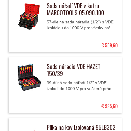
Sada nářadí VDE v kufru
MARCOTOOLS 05.090.100
57-dielna sada náradia (1/2") s VDE
izoláciou do 1000 V pre všetky práce
na vysokonapäťových systémoch
elektrických vozidiel.
€ 559,60
Sada náradia VDE HAZET
150/39
39-dílná sada nářadí 1/2" s VDE
izolací do 1000 V pro veškeré práce
na vysokonapěťových systémech.
€ 995,60
Pílka na kov izolovaná 95LB302