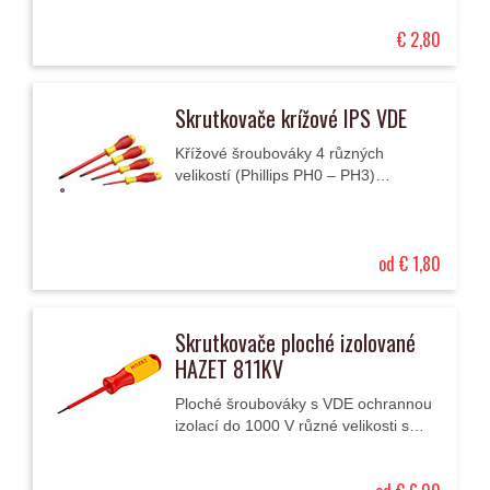
€ 2,80
Skrutkovače krížové IPS VDE
Křížové šroubováky 4 různých
velikostí (Phillips PH0 – PH3)
klasifikace VDE izolované až do 1000
V.
od € 1,80
Skrutkovače ploché izolované
HAZET 811KV
Ploché šroubováky s VDE ochrannou
izolací do 1000 V různé velikosti s
dvoubarevnou rukojetí ze tří plastů.