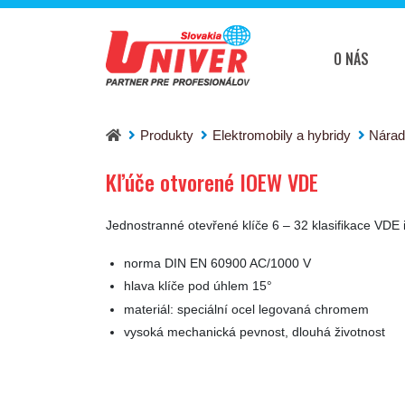
O NÁS
Kľúče otvorené IOEW VDE
Produkty
Elektromobily a hybridy
Nárad
Kľúče otvorené IOEW VDE
Jednostranné otevřené klíče 6 – 32 klasifikace VDE 
norma DIN EN 60900 AC/1000 V
hlava klíče pod úhlem 15°
materiál: speciální ocel legovaná chromem
vysoká mechanická pevnost, dlouhá životnost